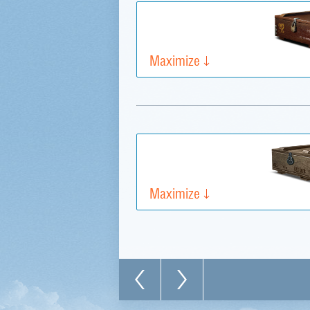
Maximize
Maximize