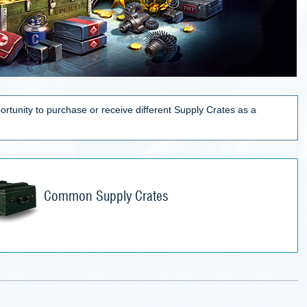
portunity to purchase or receive different Supply Crates as a
Common Supply Crates