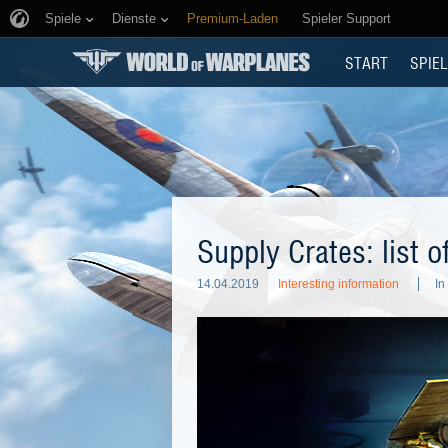
Spiele
Dienste
Premium-Laden
Spieler Support
START
SPIEL
Supply Crates: list o
14.04.2019
Interesting information
In