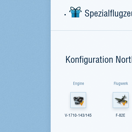
Spezialflugz
Konfiguration Nor
Engine
Flugwerk
V-1710-143/145
F-82E