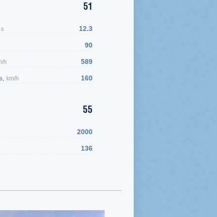
51
,
12.3
s
90
589
m/h
s,
160
km/h
55
2000
136