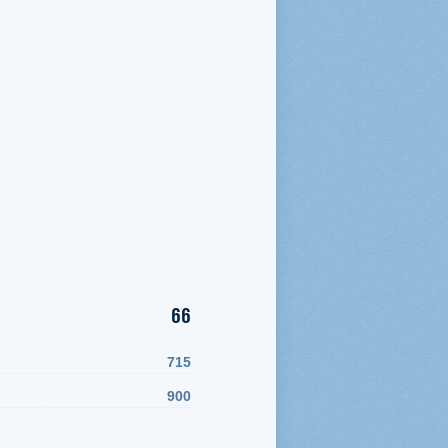
66
715
900