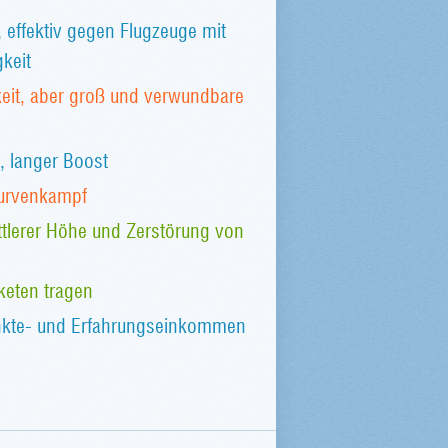
effektiv gegen Flugzeuge mit
keit
eit, aber groß und verwundbare
, langer Boost
Kurvenkampf
ittlerer Höhe und Zerstörung von
eten tragen
unkte- und Erfahrungseinkommen