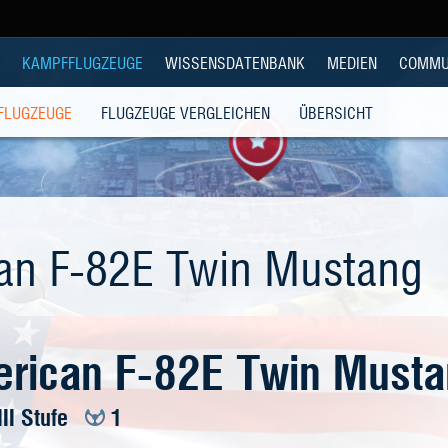
KAMPFFLUGZEUGE
WISSENSDATENBANK
MEDIEN
COMMU
 FLUGZEUGE
FLUGZEUGE VERGLEICHEN
ÜBERSICHT
an F-82E Twin Mustang
erican F-82E Twin Must
III Stufe
1