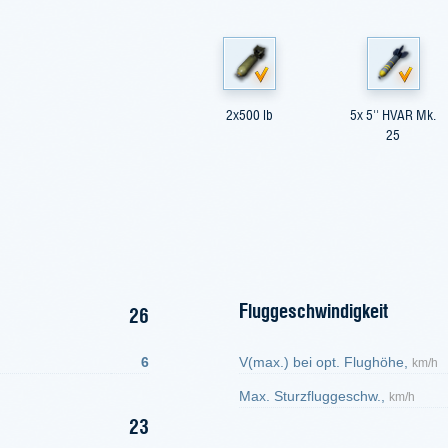
2х500 lb
5x 5'' HVAR Mk.
25
Fluggeschwindigkeit
26
6
V(max.) bei opt. Flughöhe,
km/h
Max. Sturzfluggeschw.,
km/h
23