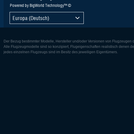
Powered by BigWorld Technology™ ©
Europa (Deutsch)
Der Bezug bestimmter Modelle, Hersteller und/oder Versionen von Flugzeugen di
Alle Flugzeugmodelle sind so konzipiert, Flugeigenschaften realistisch denen 
jedes einzelnen Flugzeugs sind im Besitz des jeweiligen Eigentümers.
Europa:
Nordamer
Deutsch
English
English
Français