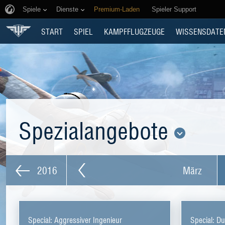
Spiele
Dienste
Premium-Laden
Spieler Support
START
SPIEL
KAMPFFLUGZEUGE
WISSENSDATE
Spezialangebote
2016
März
Special: Aggressiver Ingenieur
Special: Du