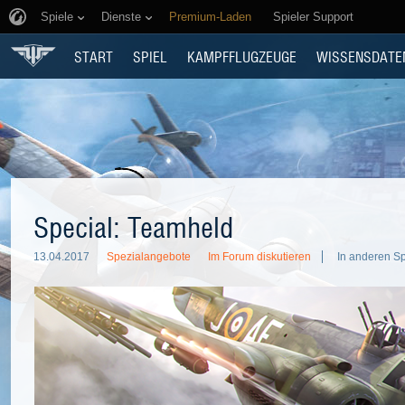
Spiele
Dienste
Premium-Laden
Spieler Support
START
SPIEL
KAMPFFLUGZEUGE
WISSENSDATE
Special: Teamheld
13.04.2017
Spezialangebote
Im Forum diskutieren
In anderen S