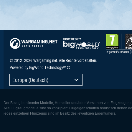
© 2012–2026 Wargaming.net. Alle Rechte vorbehalten.
Powered by BigWorld Technology™ ©
Europa (Deutsch)
Der Bezug bestimmter Modelle, Hersteller und/oder Versionen von Flugzeugen di
Alle Flugzeugmodelle sind so konzipiert, Flugeigenschaften realistisch denen 
jedes einzelnen Flugzeugs sind im Besitz des jeweiligen Eigentümers.