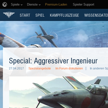
Spiele
Dienste
Premium-Laden
Spieler Support
START
SPIEL
KAMPFFLUGZEUGE
WISSENSDATE
Special: Aggressiver Ingenieur
27.04.2017
Spezialangebote
Im Forum diskutieren
In anderen S