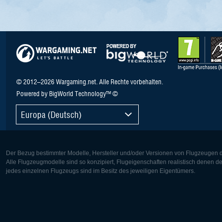
© 2012–2026 Wargaming.net. Alle Rechte vorbehalten.
Powered by BigWorld Technology™ ©
Europa (Deutsch)
Der Bezug bestimmter Modelle, Hersteller und/oder Versionen von Flugzeugen di
Alle Flugzeugmodelle sind so konzipiert, Flugeigenschaften realistisch denen 
jedes einzelnen Flugzeugs sind im Besitz des jeweiligen Eigentümers.