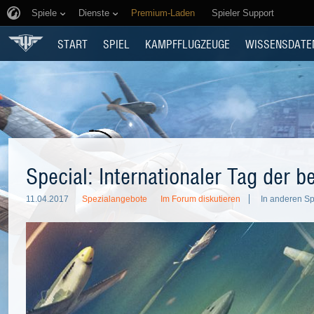
Spiele
Dienste
Premium-Laden
Spieler Support
START
SPIEL
KAMPFFLUGZEUGE
WISSENSDATE
Special: Internationaler Tag der
11.04.2017
Spezialangebote
Im Forum diskutieren
In anderen S