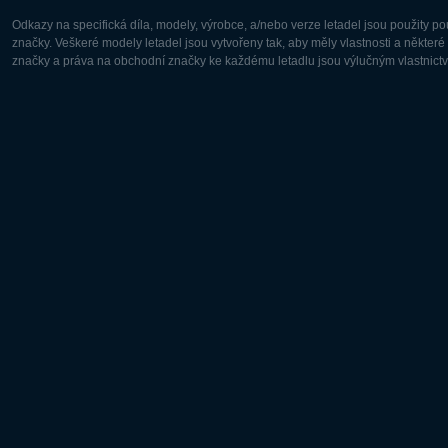
Odkazy na specifická díla, modely, výrobce, a/nebo verze letadel jsou použity 
značky. Veškeré modely letadel jsou vytvořeny tak, aby měly vlastnosti a někter
značky a práva na obchodní značky ke každému letadlu jsou výlučným vlastnictví
Evropa:
Severní A
Deutsch
English
English
Français
Čeština
Polski
Русский