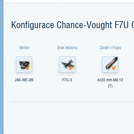
Konfigurace Chance-Vought F7U 
Motor
Drak letounu
Zbraň v trupu
J46-WE-8B
F7U-3
4x20 mm Mk.12
(T)