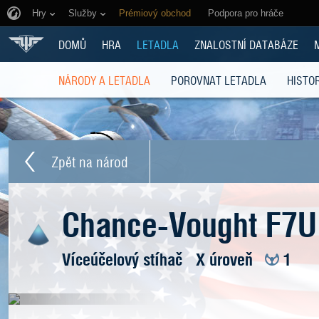
Hry
Služby
Prémiový obchod
Podpora pro hráče
DOMŮ
HRA
LETADLA
ZNALOSTNÍ DATABÁZE
NÁRODY A LETADLA
POROVNAT LETADLA
HISTOR
Zpět na národ
Chance-Vought F7U
Víceúčelový stíhač
X úroveň
1