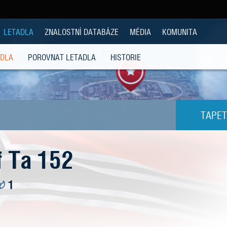
LETADLA
ZNALOSTNÍ DATABÁZE
MÉDIA
KOMUNITA
ADLA
POROVNAT LETADLA
HISTORIE
TAPET
1024x
f Ta 152
1280x
1
1280x
1280x