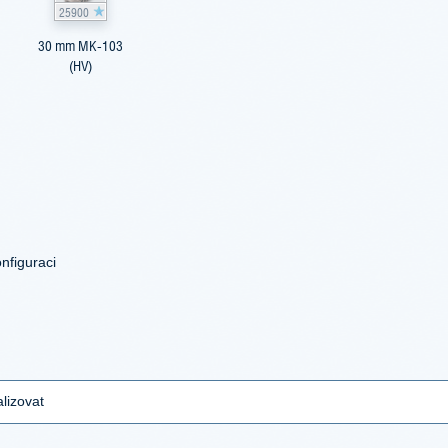
25900
30 mm MK-103
(HV)
nfiguraci
lizovat