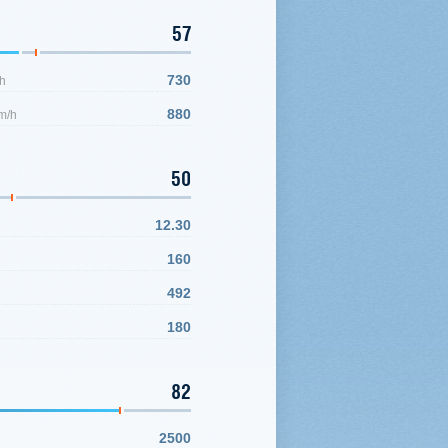
57
730
h
880
m/h
50
12.30
160
492
180
82
2500