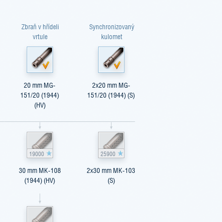
Zbraň v hřídeli
Synchronizovaný
vrtule
kulomet
20 mm MG-
2x20 mm MG-
151/20 (1944)
151/20 (1944) (S)
(HV)
19000
25900
30 mm MK-108
2x30 mm MK-103
(1944) (HV)
(S)