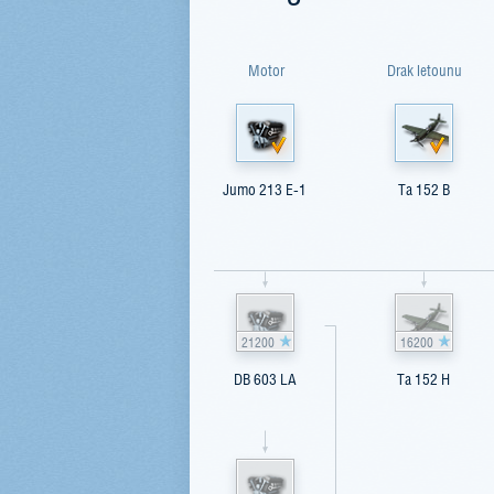
Motor
Drak letounu
Jumo 213 E-1
Ta 152 B
21200
16200
DB 603 LA
Ta 152 H