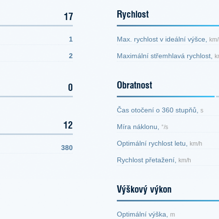
Rychlost
17
1
Max. rychlost v ideální výšce,
km/
2
Maximální střemhlavá rychlost,
k
Obratnost
0
Čas otočení o 360 stupňů,
s
12
Míra náklonu,
°/s
Optimální rychlost letu,
km/h
380
Rychlost přetažení,
km/h
Výškový výkon
Optimální výška,
m