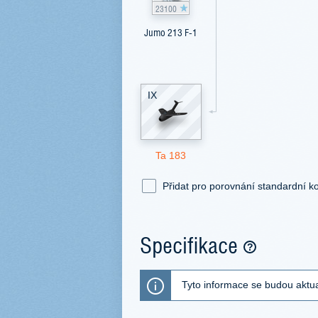
23100
Jumo 213 F-1
IX
Ta 183
Přidat pro porovnání standardní ko
Specifikace
Tyto informace se budou aktua