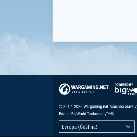
© 2012–2026 Wargaming.net. Všechna práva v
Běží na BigWorld Technology™ ©
Evropa (Čeština)