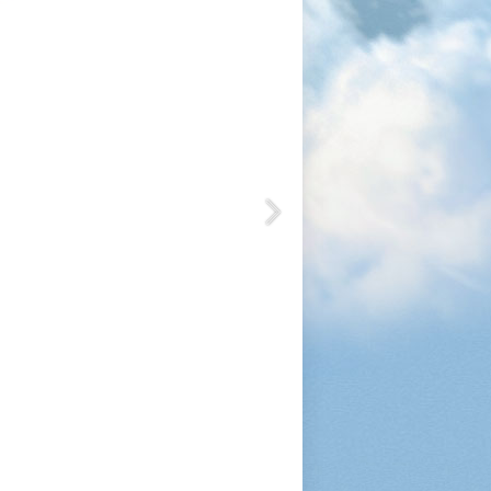
1200
1050
1080
1200