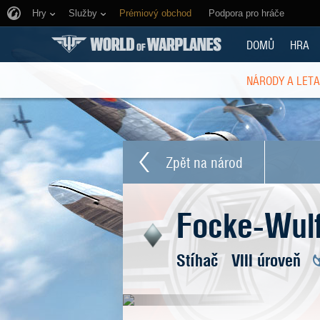
Hry
Služby
Prémiový obchod
Podpora pro hráče
DOMŮ
HRA
NÁRODY A LET
Zpět na národ
Focke-Wul
Stíhač
VIII úroveň