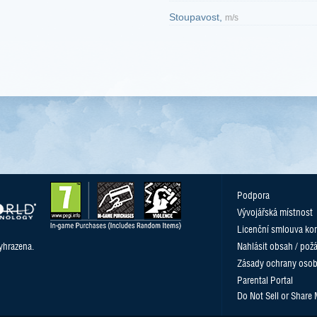
Stoupavost,
m/s
Podpora
Vývojářská místnost
Licenční smlouva kon
yhrazena.
Nahlásit obsah / pož
Zásady ochrany osob
Parental Portal
Do Not Sell or Share