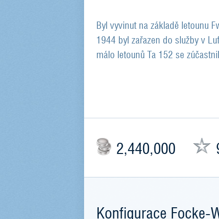
Byl vyvinut na základě letounu 
1944 byl zařazen do služby v Luf
málo letounů Ta 152 se zúčastnil
2,440,000
Konfigurace Focke-W