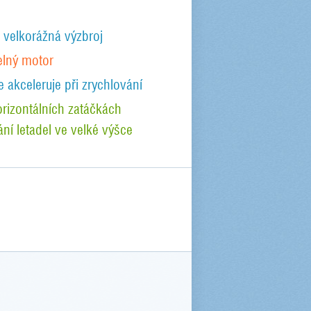
 velkorážná výzbroj
elný motor
e akceleruje při zrychlování
orizontálních zatáčkách
ání letadel ve velké výšce