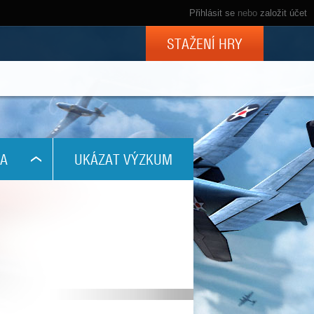
Přihlásit se
nebo
založit účet
STAŽENÍ HRY
A
UKÁZAT VÝZKUM
768
1024
800
960