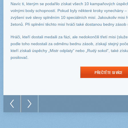
Navíc ti, kterým se podařilo získat všech 10 kampaňových úspěc
volnými body schopností. Pokud byly některé kroky vynechány – bu
zvýšení své slevy splněním 10 speciálních misí. Jakoukoliv misi
žetonů. Při splnění těchto misí hráči také dostanou bedny záso
Hráči, kteří dostali medaili za fázi, ale nedokončili třetí misi (s
podle toho nedostali za odměnu bednu zásob, získají stejný poče
kteří získali úspěchy „Mistr odplaty“ nebo „Rudý sokol“, také zí
posilovač.
PŘEČTĚTE SI VÍCE