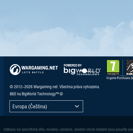
© 2012–2026 Wargaming.net. Všechna práva vyhrazena.
Běží na BigWorld Technology™ ©
Evropa (Čeština)
Odkazy na specifická díla, modely, výrobce, a/nebo verze letadel jsou použity 