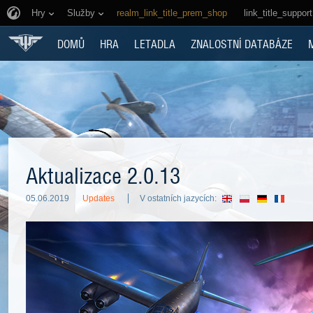
Hry
Služby
realm_link_title_prem_shop
link_title_support
DOMŮ
HRA
LETADLA
ZNALOSTNÍ DATABÁZE
Aktualizace 2.0.13
05.06.2019
Updates
V ostatních jazycích: