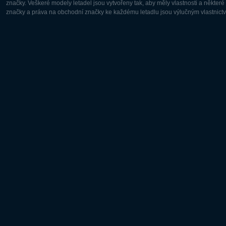
značky. Veškeré modely letadel jsou vytvořeny tak, aby měly vlastnosti a někter
značky a práva na obchodní značky ke každému letadlu jsou výlučným vlastnictví
Evropa:
Severní A
Deutsch
English
English
Français
Čeština
Polski
Русский