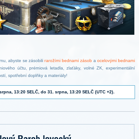
mu, abyste se zásobili
rarožími bednami zásob
a
ocelovými bednami
iového účtu, prémiová letadla, zlaťáky, volné ZK, experimentální
stí, spotřební doplňky a materiály!
 srpna, 13:20 SELČ, do 31. srpna, 13:20 SELČ (UTC +2).
lový Raroh lovecký