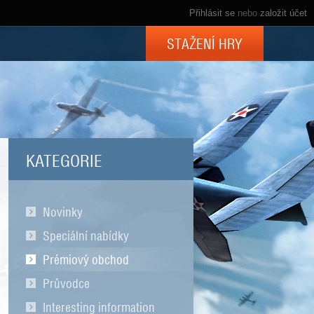
Přihlásit se
nebo
založit účet
STAŽENÍ HRY
KATEGORIE
Novinky
Speciální nabídky
Prémiový obchod
Průvodce
Interesting information