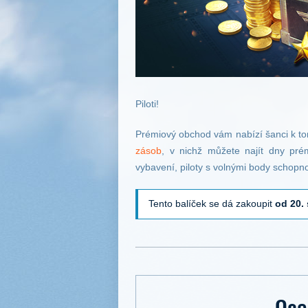
Piloti!
Prémiový obchod vám nabízí šanci k to
zásob
, v nichž můžete najít dny prém
vybavení, piloty s volnými body schopno
Tento balíček se dá zakoupit
od 20.
Oce