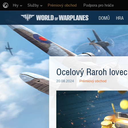
Hry
Služby
Prémiový obchod
Podpora pro hráče
DOMŮ
HRA
Ocelový Raroh lovec
20.08.2024
Prémiový obchod