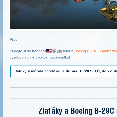
Piloti!
Přidejte si do hangáru
letoun
Boeing B-29C Superfortr
výzdoby a plně vycvičenou posádku!
Balíčky si můžete pořídit
od 8. dubna, 13:20 SELČ, do 22. 
Zlaťáky a Boeing B-29C 