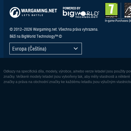
© 2012–2026 Wargaming.net. Všechna práva vyhrazena.
Běží na BigWorld Technology™ ©
Evropa (Čeština)
Odkazy na specifická díla, modely, výrobce, a/nebo verze letadel jsou použity 
značky. Veškeré modely letadel jsou vytvořeny tak, aby měly vlastnosti a někter
značky a práva na obchodní značky ke každému letadlu jsou výlučným vlastnictví
Evropa:
Severní A