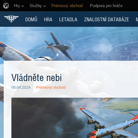
Hry
Služby
Prémiový obchod
Podpora pro hráče
DOMŮ
HRA
LETADLA
ZNALOSTNÍ DATABÁZE
Vládněte nebi
08.04.2024
Prémiový obchod