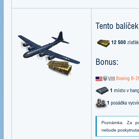
Tento balíček
12 500
zlaťák
Bonus:
Boeing B-2
1
místo v han
1
posádka vycvi
Poznámka: Za po
nebude poskytnut