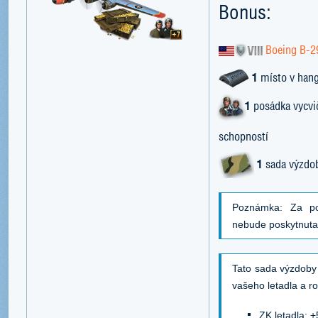
Bonus:
Boeing B-2
1
místo v han
1
posádka vycvi
schopností
1
sada výzdob
Poznámka: Za po
nebude poskytnut
Tato sada výzdob
vašeho letadla a r
ZK letadla: 