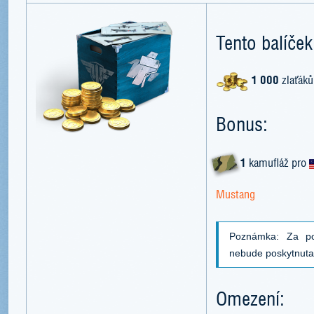
Tento balíček
1 000
zlaťáků
Bonus:
1
kamufláž pro
Mustang
Poznámka: Za po
nebude poskytnut
Omezení: