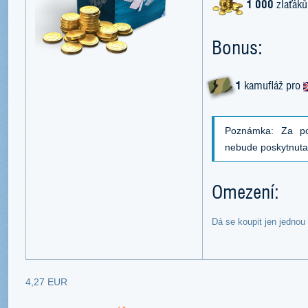
1 000
zlaťáků
Bonus:
1
kamufláž pro
Poznámka: Za po
nebude poskytnut
Omezení:
Dá se koupit jen jednou
4,27 EUR