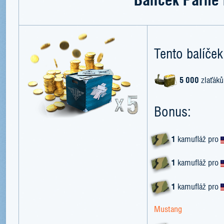
Tento balíček
5 000
zlaťáků
Bonus:
1
kamufláž pro
1
kamufláž pro
1
kamufláž pro
Mustang