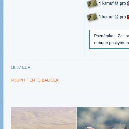
1
kamufláž pro
1
kamufláž pro
Poznámka: Za po
nebude poskytnut
18,87 EUR
KOUPIT TENTO BALÍČEK