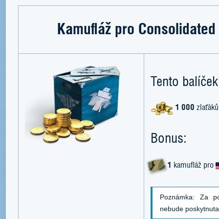
Kamufláž pro Consolidated
Tento balíček
1 000
zlaťáků
Bonus:
1
kamufláž pro
Poznámka: Za po
nebude poskytnut