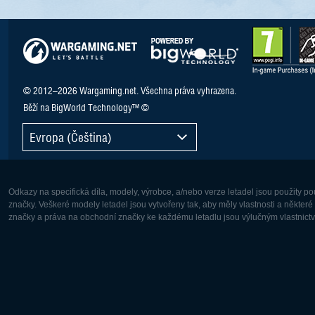
© 2012–2026 Wargaming.net. Všechna práva vyhrazena.
Běží na BigWorld Technology™ ©
Evropa (Čeština)
Odkazy na specifická díla, modely, výrobce, a/nebo verze letadel jsou použity 
značky. Veškeré modely letadel jsou vytvořeny tak, aby měly vlastnosti a někter
značky a práva na obchodní značky ke každému letadlu jsou výlučným vlastnictví