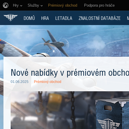
Hry
Služby
Prémiový obchod
Podpora pro hráče
DOMŮ
HRA
LETADLA
ZNALOSTNÍ DATABÁZE
Nové nabídky v prémiovém obch
01.06.2025
Prémiový obchod