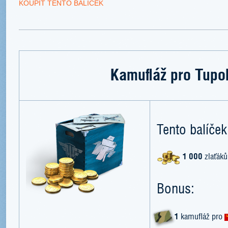
KOUPIT TENTO BALÍČEK
Kamufláž pro Tupo
Tento balíček
1 000
zlaťáků
Bonus:
1
kamufláž pro