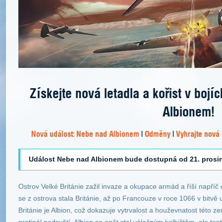
Získejte nová letadla a kořist v boj
Albionem!
Nová událost: Nebe nad Albionem
|
Odměny
|
Vyhrajte nová 
Událost Nebe nad Albionem bude dostupná od 21. prosin
Ostrov Velké Británie zažil invaze a okupace armád a říší napříč
se z ostrova stala Británie, až po Francouze v roce 1066 v bitv
Británie je Albion, což dokazuje vytrvalost a houževnatost této 
protipól podsvětí. Albion se opět stal válečným kolbištěm, ale t