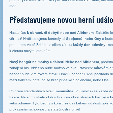
moři...
Představujeme novou herní událo
Nastal čas
k obraně, či dobytí nebe nad Albionem
. Zajistěte 
věrnost! Hráči se ujmou kontroly sil
Spojenců, nebo Osy
a budo
prostorem Velké Británie s cílem
získat každý den odměny
, kt
k zbrusu novým letounům.
Nový hangár na motivy události Nebe nad Albionem
, předsta
zahájení hry. Vidět ho bude možno ve dvou stavech:
mírovém
a
hangár bude v mírovém stavu. Hráči v hangáru uvidí počítadlo do 
mezi frakcemi poté, co se hráč přidá ke Spojencům, nebo Ose.
Při hraní standardních bitev (
minimálně IV. úrovně
) se každé do
frakce. Na konci střetů obdrží hráči na obou stranách
bedny s ko
větší odměny. Tyto bedny s kořistí se dají během události také k
prokázáním schopností a statečnosti v bitvě!