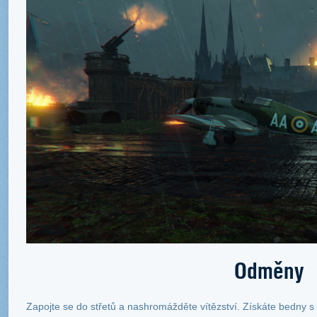
Odměny
Zapojte se do střetů a nashromážděte vítězství. Získáte bedny 