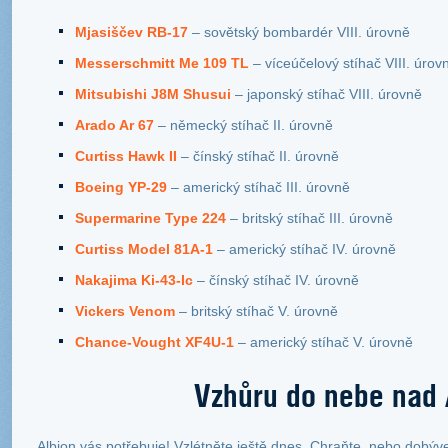
Mjasiščev RB-17
– sovětský bombardér VIII. úrovně
Messerschmitt Me 109 TL
– víceúčelový stíhač VIII. úrov
Mitsubishi J8M Shusui
– japonský stíhač VIII. úrovně
Arado Ar 67
– německý stíhač II. úrovně
Curtiss Hawk II
– čínský stíhač II. úrovně
Boeing YP-29
– americký stíhač III. úrovně
Supermarine Type 224
– britský stíhač III. úrovně
Curtiss Model 81A-1
– americký stíhač IV. úrovně
Nakajima Ki-43-Ic
– čínský stíhač IV. úrovně
Vickers Venom
– britský stíhač V. úrovně
Chance-Vought XF4U-1
– americký stíhač V. úrovně
Vzhůru do nebe nad 
Albion vás potřebuje! Vzlétněte ještě dnes. Chraňte, nebo dobýve