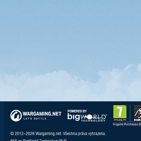
© 2012–2026 Wargaming.net. Všechna práva vyhrazena.
Běží na BigWorld Technology™ ©