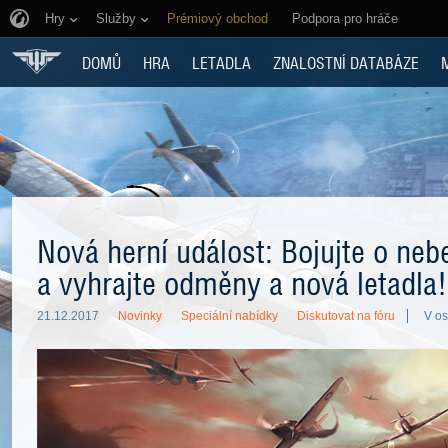
Hry
Služby
Prémiový obchod
Podpora pro hráče
DOMŮ
HRA
LETADLA
ZNALOSTNÍ DATABÁZE
Nová herní událost: Bojujte o ne
a vyhrajte odměny a nová letadla!
21.12.2017
Novinky
Speciální nabídky
Diskutovat na fóru
V os