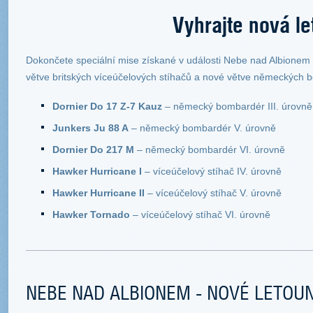
Vyhrajte nová le
Dokončete speciální mise získané v události Nebe nad Albionem a
větve britských víceúčelových stíhačů a nové větve německých 
Dornier Do 17 Z-7 Kauz
– německý bombardér III. úrovně
Junkers Ju 88 A
– německý bombardér V. úrovně
Dornier Do 217 M
– německý bombardér VI. úrovně
Hawker Hurricane I
– víceúčelový stíhač IV. úrovně
Hawker Hurricane II
– víceúčelový stíhač V. úrovně
Hawker Tornado
– víceúčelový stíhač VI. úrovně
NEBE NAD ALBIONEM - NOVÉ LETOU