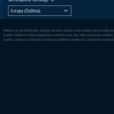
Evropa (Čeština)
Odkazy na specifická díla, modely, výrobce, a/nebo verze letadel jsou použity 
značky. Veškeré modely letadel jsou vytvořeny tak, aby měly vlastnosti a někter
značky a práva na obchodní značky ke každému letadlu jsou výlučným vlastnictví
Evropa:
Severní A
Deutsch
English
English
Français