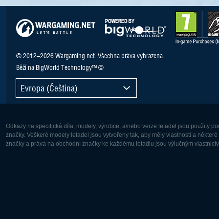
© 2012–2026 Wargaming.net. Všechna práva vyhrazena.
Běží na BigWorld Technology™ ©
Evropa (Čeština)
Odkazy na specifická díla, modely, výrobce, a/nebo verze letadel jsou použity 
značky. Veškeré modely letadel jsou vytvořeny tak, aby měly vlastnosti a někter
značky a práva na obchodní značky ke každému letadlu jsou výlučným vlastnictví
Evropa:
Severní A