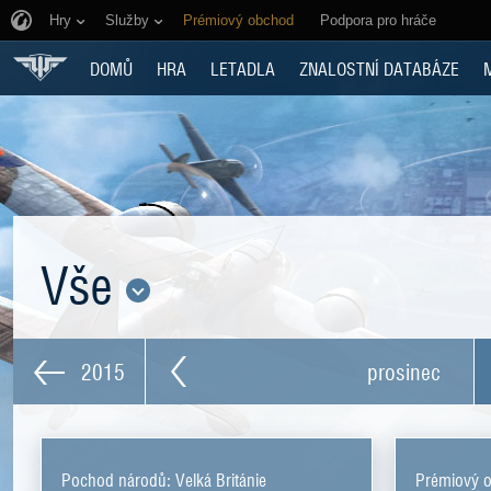
Hry
Služby
Prémiový obchod
Podpora pro hráče
DOMŮ
HRA
LETADLA
ZNALOSTNÍ DATABÁZE
Vše
2015
prosinec
Pochod národů: Velká Británie
Prémiový 