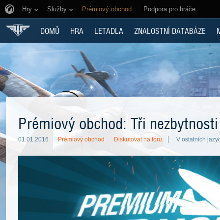
Hry
Služby
Prémiový obchod
Podpora pro hráče
DOMŮ
HRA
LETADLA
ZNALOSTNÍ DATABÁZE
Prémiový obchod: Tři nezbytnosti
01.01.2016
Prémiový obchod
Diskutovat na fóru
V ostatních jazy