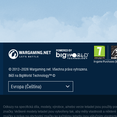
© 2012–2026 Wargaming.net. Všechna práva vyhrazena.
Běží na BigWorld Technology™ ©
Evropa (Čeština)
Odkazy na specifická díla, modely, výrobce, a/nebo verze letadel jsou použity 
značky. Veškeré modely letadel jsou vytvořeny tak, aby měly vlastnosti a někter
značky a práva na obchodní značky ke každému letadlu jsou výlučným vlastnictví