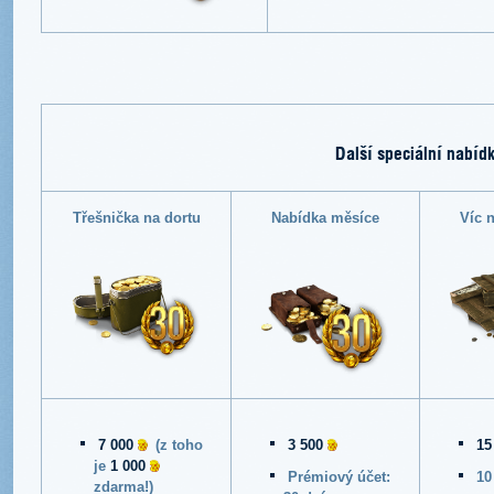
Další speciální nabíd
Třešnička na dortu
Nabídka měsíce
Víc 
7 000
(z toho
3 500
15
je
1 000
Prémiový účet:
10
zdarma!)