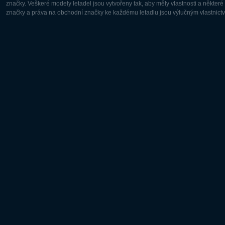
značky. Veškeré modely letadel jsou vytvořeny tak, aby měly vlastnosti a někter
značky a práva na obchodní značky ke každému letadlu jsou výlučným vlastnictví
Evropa:
Severní A
Deutsch
English
English
Français
Čeština
Polski
Русский