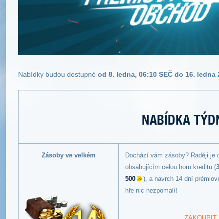
Nabídky budou dostupné
od 8. ledna, 06:10 SEČ do 16. ledna 
NABÍDKA TÝD
Zásoby ve velkém
Dochází vám zásoby? Raději je 
obsahujícím celou horu kreditů (
500
), a navrch 14 dní prémiov
hře nic nezpomalí!
ZAKOUPIT 