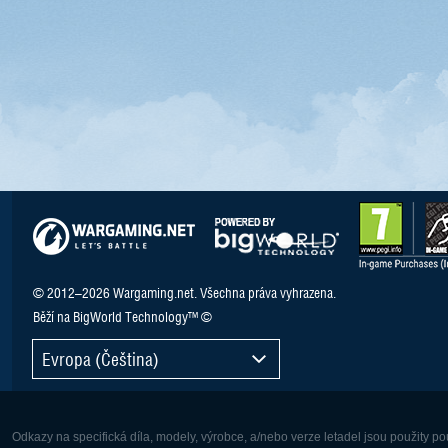
© 2012–2026 Wargaming.net. Všechna práva vyhrazena.
Běží na BigWorld Technology™ ©
Evropa (Čeština)
Odkazy na specifická díla, modely, výrobce, a/nebo verze letadel jsou použity 