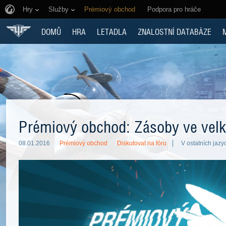
Hry
Služby
Prémiový obchod
Podpora pro hráče
DOMŮ
HRA
LETADLA
ZNALOSTNÍ DATABÁZE
Prémiový obchod: Zásoby ve vel
08.01.2016
Prémiový obchod
Diskutovat na fóru
V ostatních jazy