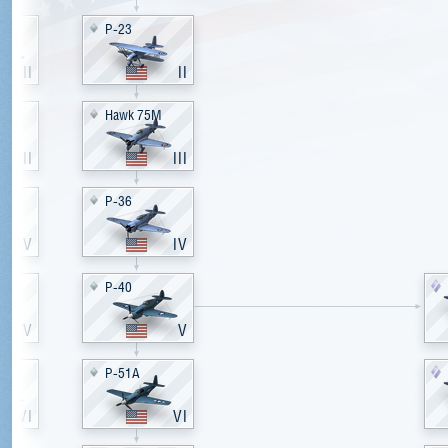
P-23
II
II
Hawk 75M
III
III
P-36
IV
IV
P-40
V
V
P-51A
VI
VI