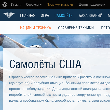
Игры
Сервисы
Премиум магазин
Центр поддержки
ГЛАВНАЯ
ИГРА
САМОЛЁТЫ
БАЗА ЗНАНИЙ
НАЦИИ И ТЕХНИКА
СРАВНЕНИЕ ТЕХНИКИ
ИСТО
Самолёты США
Стратегическое положение США привело к развитию военно
(сухопутная) и палубная авиация. Важными параметрами зде
простота в обслуживании. Для американской авиации характ
истребителей, способных нести ударное вооружение для под
важным требованием была способность прикрыть свои высо