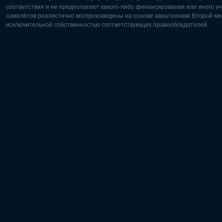
соответствия и не предполагают какого-либо финансирования или иного уч
самолётов реалистично воспроизведены на основе авиатехники Второй мир
исключительной собственностью соответствующих правообладателей.
Европа:
Северная
Deutsch
English
English
Français
Čeština
Polski
Русский