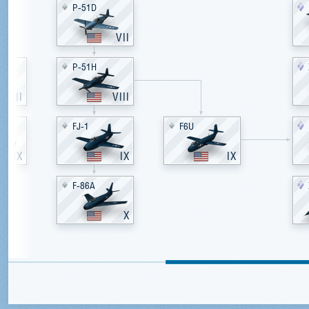
P-51D
VII
P-51H
VIII
VIII
FJ-1
F6U
IX
IX
IX
F-86A
X