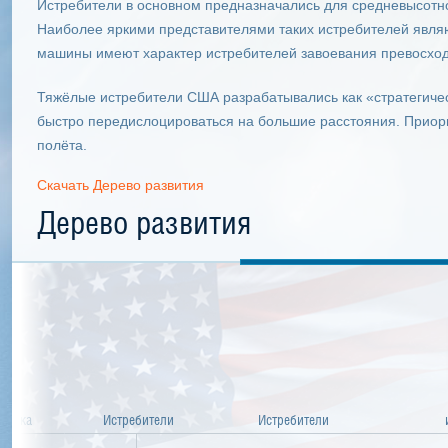
Истребители в основном предназначались для средневысотно
Наиболее яркими представителями таких истребителей являю
машины имеют характер истребителей завоевания превосходс
Тяжёлые истребители США разрабатывались как «стратегичес
быстро передислоцироваться на большие расстояния. Приор
полёта.
Скачать Дерево развития
Дерево развития
хника
Истребители
Истребители