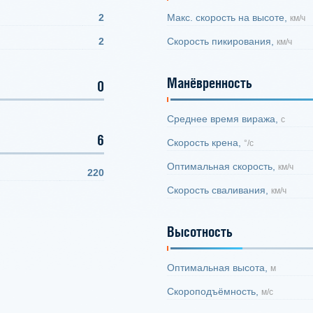
2
Макс. скорость на высоте,
км/ч
2
Скорость пикирования,
км/ч
Манёвренность
0
Среднее время виража,
с
6
Скорость крена,
°/с
Оптимальная скорость,
км/ч
220
Скорость сваливания,
км/ч
Высотность
Оптимальная высота,
м
Скороподъёмность,
м/с