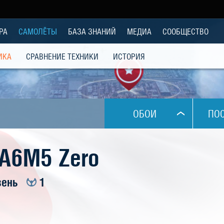
РА
САМОЛЁТЫ
БАЗА ЗНАНИЙ
МЕДИА
СООБЩЕСТВО
ИКА
СРАВНЕНИЕ ТЕХНИКИ
ИСТОРИЯ
ОБОИ
ПО
1024x768
 A6M5 Zero
1280x1024
вень
1
1280x800
1280x960