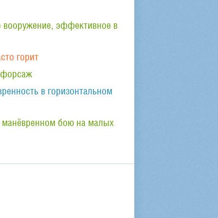
 вооружение, эффективное в
асто горит
 форсаж
вренность в горизонтальном
 манёвренном бою на малых