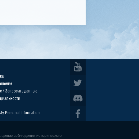
ка
ашение
е / Запросить данные
циальности
 My Personal Information
с целью соблюдения исторического