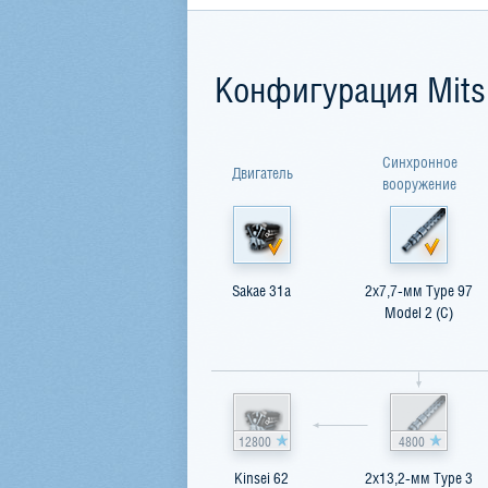
Конфигурация Mits
Синхронное
Двигатель
вооружение
Sakae 31a
2x7,7-мм Type 97
Model 2 (С)
12800
4800
Kinsei 62
2x13,2-мм Type 3