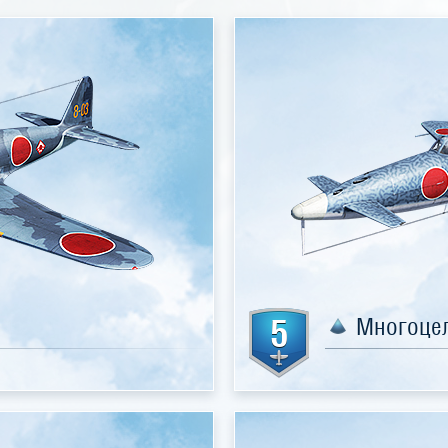
5
Многоцел