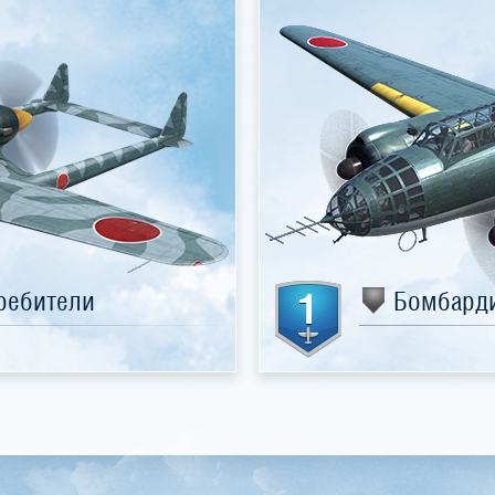
1
ребители
Бомбард