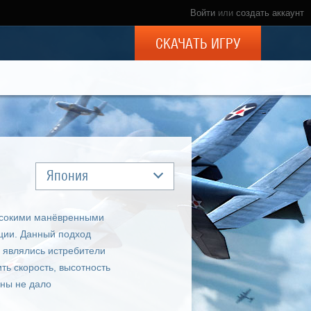
Войти
или
создать аккаунт
СКАЧАТЬ ИГРУ
Япония
ысокими манёвренными
ции. Данный подход
 являлись истребители
ть скорость, высотность
йны не дало