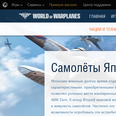
Игры
Сервисы
Премиум магазин
Центр поддержки
ГЛАВНАЯ
ИГ
НАЦИИ И ТЕХН
Самолёты Я
Японские военные долгое время отд
характеристиками, приобретенными в
позволял успешно вести манёвренный
А6М Zero. К концу Второй мировой во
и живучесть самолётов. Частично это
возможности опробовать эти истреби