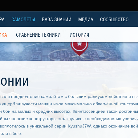
РА
САМОЛЁТЫ
БАЗА ЗНАНИЙ
МЕДИА
СООБЩЕСТВО
ИКА
СРАВНЕНИЕ ТЕХНИКИ
ИСТОРИЯ
понии
авали предпочтение самолётам с большим радиусом действия и в
 ущерб живучести машин из-за максимально облегчённой конструк
 бой на малых и средних высотах. Квинтэссенцией такой доктрины
йны японские конструкторы столкнулись с необходимостью увеличи
 воплотилось в уникальной серии KyushuJ7W, однако окончание во
тели в бою.