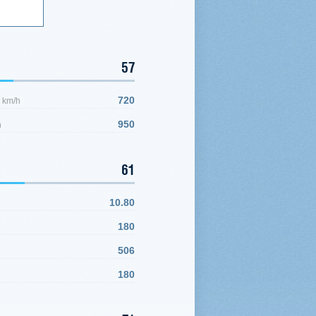
57
,
720
km/h
950
h
61
10.80
180
506
180