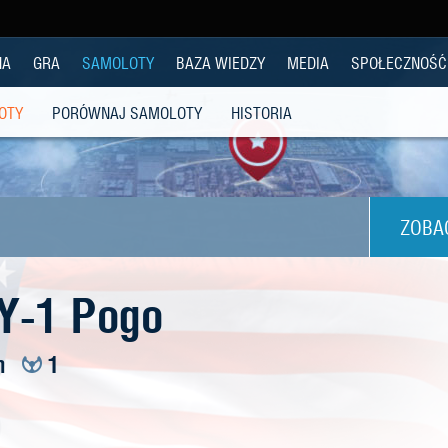
NA
GRA
SAMOLOTY
BAZA WIEDZY
MEDIA
SPOŁECZNOŚĆ
OTY
PORÓWNAJ SAMOLOTY
HISTORIA
ZOBA
FY-1 Pogo
m
1