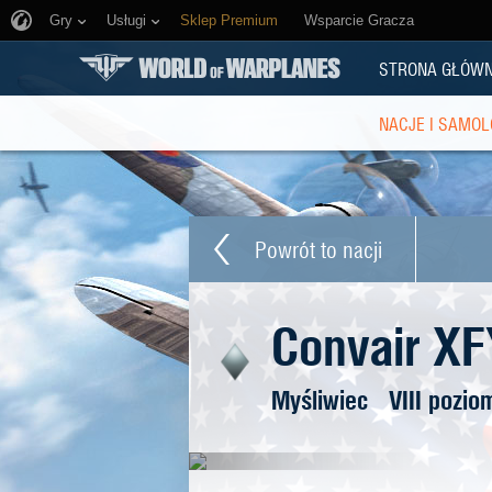
Gry
Usługi
Sklep Premium
Wsparcie Gracza
STRONA GŁÓW
NACJE I SAMOL
Powrót to nacji
Convair X
Myśliwiec
VIII pozio