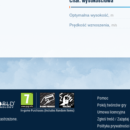
Char. wysokościowa
Optymalna wysokość,
m
Prędkość wznoszenia,
m/s
Pomoc
Pokój twórców gry
Umowa licencyjna
astrzeżone.
Zgłoś treść / Zażądaj
Polityka prywatności