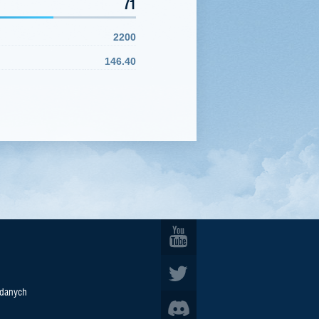
71
2200
146.40
 danych