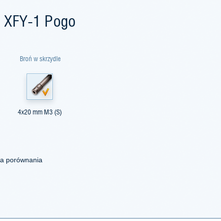
r XFY-1 Pogo
Broń w skrzydle
4x20 mm M3 (S)
la porównania