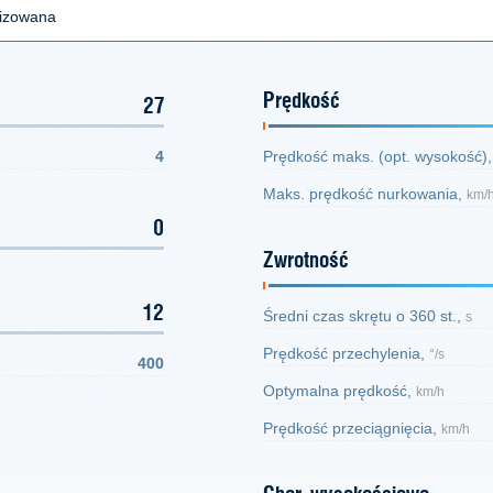
lizowana
Prędkość
27
4
Prędkość maks. (opt. wysokość)
Maks. prędkość nurkowania,
km/
0
Zwrotność
12
Średni czas skrętu o 360 st.,
s
Prędkość przechylenia,
°/s
400
Optymalna prędkość,
km/h
Prędkość przeciągnięcia,
km/h