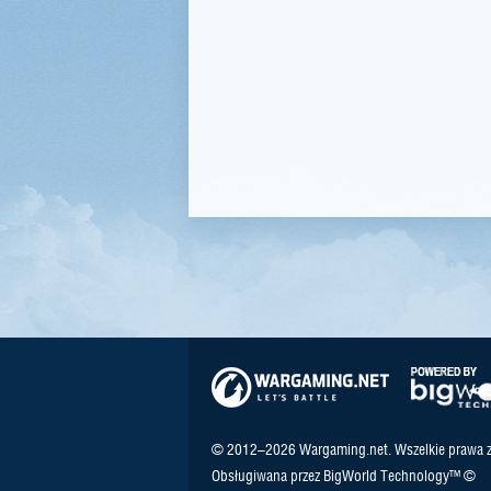
© 2012–2026 Wargaming.net. Wszelkie prawa z
Obsługiwana przez BigWorld Technology™ ©