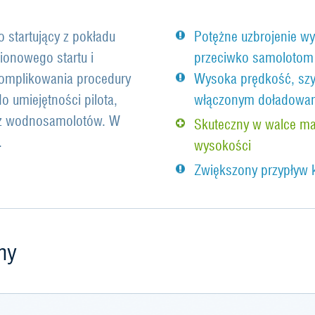
 startujący z pokładu
Potężne uzbrojenie wy
ionowego startu i
przeciwko samolotom 
omplikowania procedury
Wysoka prędkość, szy
umiejętności pilota,
włączonym doładowan
ecz wodnosamolotów. W
Skuteczny w walce ma
.
wysokości
Zwiększony przypływ 
ny