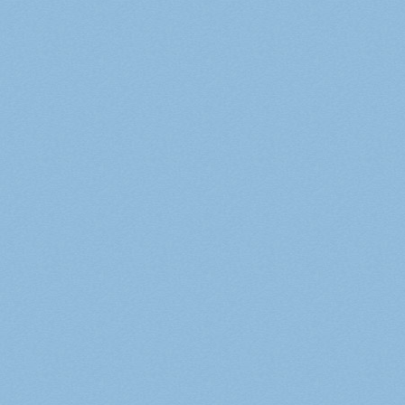
Żywotność
17
Punkty wytrzymałości
550