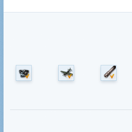
Wczesny model amerykańskiego pokładoweg
myśliwca odrzutowego. F9F-5 różnił się od
poprzednich wariantów potężniejszym silnikiem
znacznie lepszą aerodynamiką, co zauważalni
zwiększyło prędkość.
Samolot specjalny