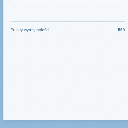
Dodaj standardową konfigurację dla porównania
Specyfikacja
Ta informacja zostanie zaktualizowana
Uzbrojenie strzeleckie
41
20 mm Mk.12 (K)
4
Bomby i rakiety
0