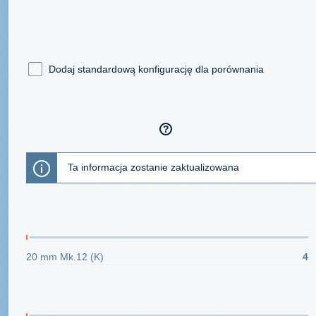
Konfiguracja Grumman F9F-
Silnik
Konstrukcja
Broń w kadłubie
J48-P-6A
F9F-5
4x20 mm Mk.12
(K)