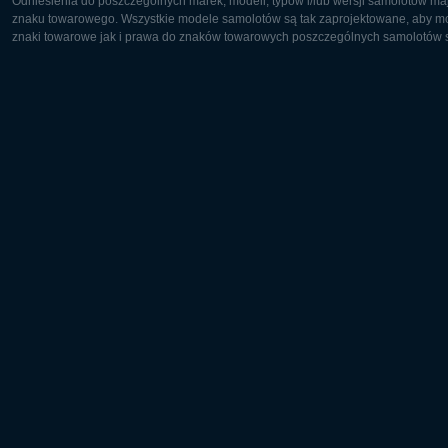
© 2012–2026 Wargaming.net. Wszelkie prawa zastrzeżone.
Obsługiwana przez BigWorld Technology™ ©
Europa (Polski)
Odniesienia do poszczególnych marek, modeli, typów i/lub wersji samolotów maj
znaku towarowego. Wszystkie modele samolotów są tak zaprojektowane, aby możl
znaki towarowe jak i prawa do znaków towarowych poszczególnych samolotów są
Europa:
Ameryka