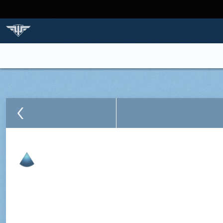
STRONA GŁÓWNA
GRA
SAMOLOTY
BAZ
NACJE I SAMOLOTY
PORÓWNAJ SAMOLOT
Powrót to nacji
Grumman F9F-5
Myśliwiec wielozadaniowy
IX 