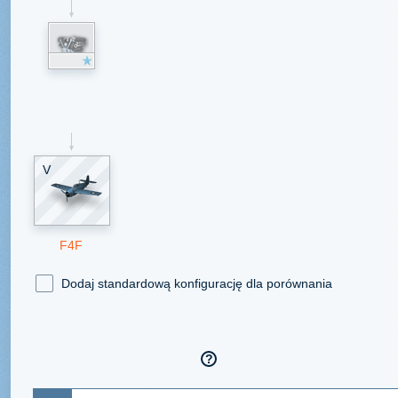
1550
R-1820-40
V
F4F
Dodaj standardową konfigurację dla porównania
Specyfikacja