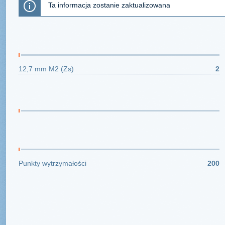
Ta informacja zostanie zaktualizowana
Uzbrojenie strzeleckie
5
12,7 mm M2 (Zs)
2
Bomby i rakiety
0
Żywotność
6
Punkty wytrzymałości
200