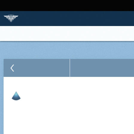
STRONA GŁÓWNA
GRA
SAMOLOTY
BAZ
NACJE I SAMOLOTY
PORÓWNAJ SAMOLOT
Powrót to nacji
Brewster F2A B
Myśliwiec wielozadaniowy
IV 