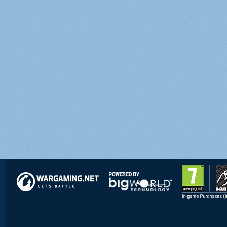
© 2012–2026 Wargaming.net. Wszelkie prawa zastrzeżone.
Obsługiwana przez BigWorld Technology™ ©