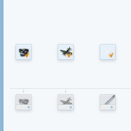
Konfiguracja Brewster F2A B
Silnik
Konstrukcja
Broń w skrzydle
XR-1820-G1
F2A-1
Brak uzbrojenia
1080
1000
850
R-1820-34
F2A-2
2x12,7 mm M2
(S)