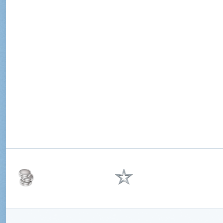
Eksportowany do Królewskich Sił Powietrznyc
Holenderskich Sił Powietrznych i Fińskich Sił
Powietrznych. Używany w początkowej fazie w
na Pacyfiku.
137,000
3,650