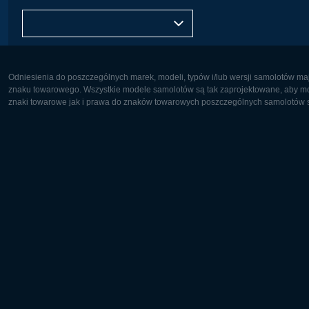
Europa (Polski)
Odniesienia do poszczególnych marek, modeli, typów i/lub wersji samolotów maj
znaku towarowego. Wszystkie modele samolotów są tak zaprojektowane, aby możl
znaki towarowe jak i prawa do znaków towarowych poszczególnych samolotów są
Europa:
Ameryka
Deutsch
English
English
Français
Čeština