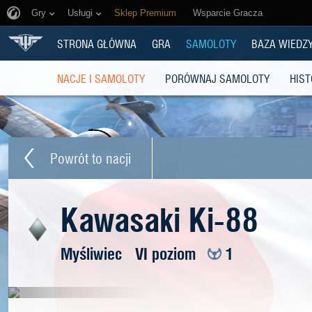
Gry
Usługi
Sklep Premium
Wsparcie Gracza
STRONA GŁÓWNA
GRA
SAMOLOTY
BAZA WIEDZ
NACJE I SAMOLOTY
PORÓWNAJ SAMOLOTY
HIST
Powrót to nacji
Kawasaki Ki-88
Myśliwiec
VI poziom
1