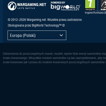
© 2012–2026 Wargaming.net. Wszelkie prawa zastrzeżone.
Obsługiwana przez BigWorld Technology™ ©
Europa (Polski)
Odniesienia do poszczególnych marek, modeli, typów i/lub wersji samolotów maj
znaku towarowego. Wszystkie modele samolotów są tak zaprojektowane, aby możl
znaki towarowe jak i prawa do znaków towarowych poszczególnych samolotów są
Europa:
Ameryka 