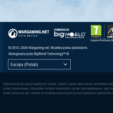
© 2012–2026 Wargaming.net. Wszelkie prawa zastrzeżone.
Obsługiwana przez BigWorld Technology™ ©
Europa (Polski)
Odniesienia do poszczególnych marek, modeli, typów i/lub wersji samolotów maj
znaku towarowego. Wszystkie modele samolotów są tak zaprojektowane, aby możl
znaki towarowe jak i prawa do znaków towarowych poszczególnych samolotów są