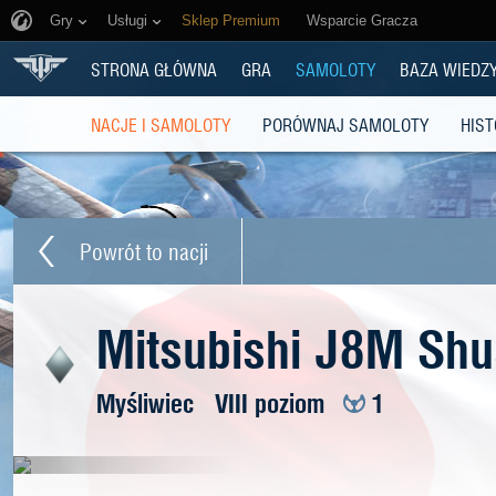
Gry
Usługi
Sklep Premium
Wsparcie Gracza
STRONA GŁÓWNA
GRA
SAMOLOTY
BAZA WIEDZ
NACJE I SAMOLOTY
PORÓWNAJ SAMOLOTY
HIST
Powrót to nacji
Mitsubishi J8M Shu
Myśliwiec
VIII poziom
1