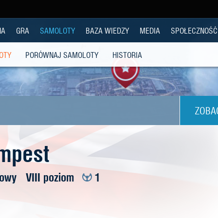
NA
GRA
SAMOLOTY
BAZA WIEDZY
MEDIA
SPOŁECZNOŚĆ
OTY
PORÓWNAJ SAMOLOTY
HISTORIA
ZOBA
mpest
iowy
VIII poziom
1