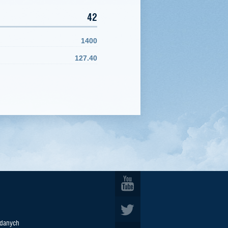
42
1400
127.40
 danych