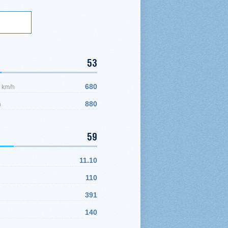
53
,
680
km/h
880
h
59
11.10
110
391
140