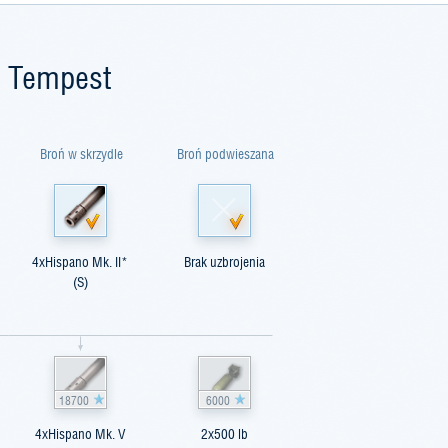
r Tempest
Broń w skrzydle
Broń podwieszana
4xHispano Mk. II*
Brak uzbrojenia
(S)
18700
6000
4xHispano Mk. V
2x500 lb