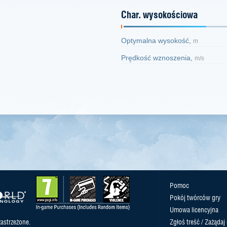
Char. wysokościowa
Optymalna wysokość,
m
Prędkość wznoszenia,
m/s
Pomoc
Pokój twórców gry
Umowa licencyjna
astrzeżone.
Zgłoś treść / Zażądaj