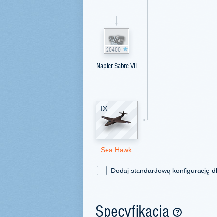
20400
Napier Sabre VII
IX
Sea Hawk
Dodaj standardową konfigurację d
Specyfikacja