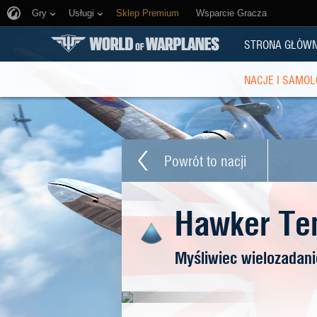
Gry
Usługi
Sklep Premium
Wsparcie Gracza
STRONA GŁÓW
NACJE I SAMOL
Powrót to nacji
Hawker Te
Myśliwiec wielozadan