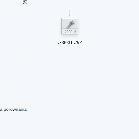
(S)
12800
8xRP-3 HE/GP
la porównania