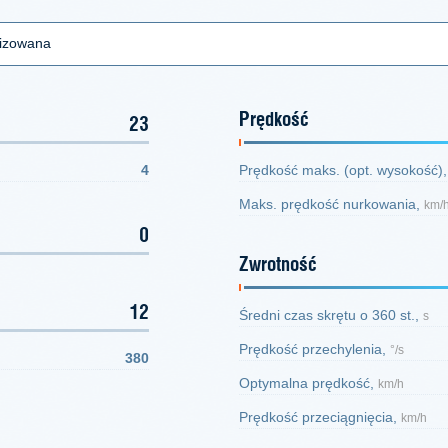
lizowana
Prędkość
23
4
Prędkość maks. (opt. wysokość)
Maks. prędkość nurkowania,
km/
0
Zwrotność
12
Średni czas skrętu o 360 st.,
s
Prędkość przechylenia,
°/s
380
Optymalna prędkość,
km/h
Prędkość przeciągnięcia,
km/h