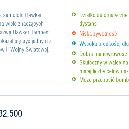
ja samolotu Hawker
Działko automatyczne 
na wiele znaczących
dystans
nazwę Hawker Tempest.
Niska żywotność
okazał się być jednym z
Wysoka prędkość, dłu
ów II Wojny Światowej.
Dobra manewrowość w
Skuteczny w walce na 
małej liczby celów na
Może przenosić bomby
82,500