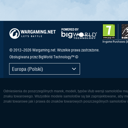
© 2012–2026 Wargaming.net. Wszelkie prawa zastrzeżone.
Obsługiwana przez BigWorld Technology™ ©
Europa (Polski)
Odniesienia do poszczególnych marek, modeli, typów i/lub wersji samolotów maj
znaku towarowego. Wszystkie modele samolotów są tak zaprojektowane, aby możl
znaki towarowe jak i prawa do znaków towarowych poszczególnych samolotów są