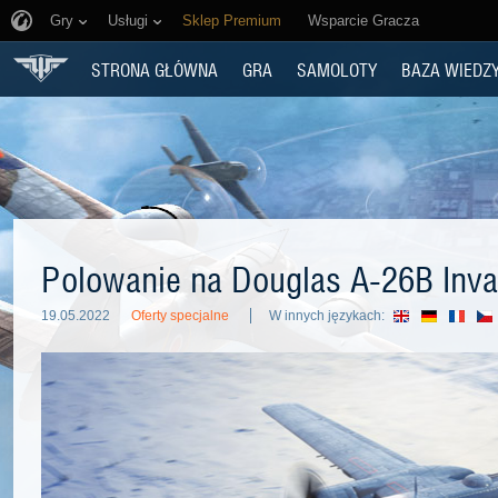
Gry
Usługi
Sklep Premium
Wsparcie Gracza
STRONA GŁÓWNA
GRA
SAMOLOTY
BAZA WIEDZ
Polowanie na Douglas A-26B Inva
19.05.2022
Oferty specjalne
W innych językach: