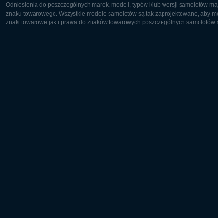
Odniesienia do poszczególnych marek, modeli, typów i/lub wersji samolotów maj
znaku towarowego. Wszystkie modele samolotów są tak zaprojektowane, aby możl
znaki towarowe jak i prawa do znaków towarowych poszczególnych samolotów są
Europa:
Ameryka 
Deutsch
English
English
Français
Čeština
Polski
Русский