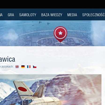
NA
GRA
SAMOLOTY
BAZA WIEDZY
MEDIA
SPOŁECZNOŚĆ
awica
h językach: