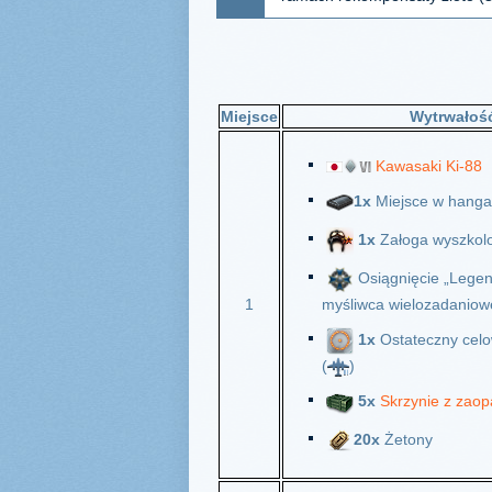
Miejsce
Wytrwałoś
Kawasaki Ki-88
1x
Miejsce w hanga
1x
Załoga wyszkol
Osiągnięcie „Legen
1
myśliwca wielozadaniow
1x
Ostateczny celo
(
)
5x
Skrzynie z zaop
20x
Żetony