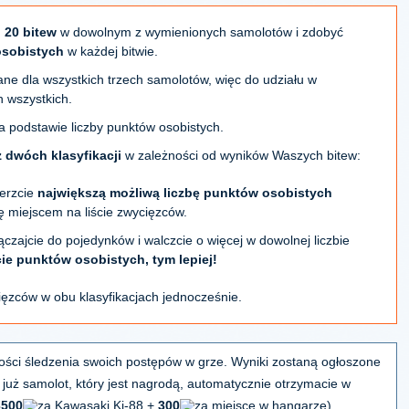
 20 bitew
w dowolnym z wymienionych samolotów i zdobyć
osobistych
w każdej bitwie.
e dla wszystkich trzech samolotów, więc do udziału w
 wszystkich.
na podstawie liczby punktów osobistych.
z dwóch klasyfikacji
w zależności od wyników Waszych bitew:
ierzcie
największą możliwą liczbę punktów osobistych
ię miejscem na liście zwycięzców.
ączajcie do pojedynków i walczcie o więcej w dowolnej liczbie
ie punktów osobistych, tym lepiej!
cięzców w obu klasyfikacjach jednocześnie.
ości śledzenia swoich postępów w grze. Wyniki zostaną ogłoszone
e już samolot, który jest nagrodą, automatycznie otrzymacie w
3500
za Kawasaki Ki-88 +
300
za miejsce w hangarze).