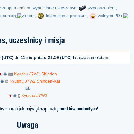
z zaopatrzeniem, wypełnione ulepszonym
wyposażeniem,
amunicją,
złotem,
dniami konta premium,
wolnymi PD i
s, uczestnicy i misja
0 (UTC)
do
11 sierpnia o 23:59 (UTC)
latajcie samolotami:
Kyushu J7W1 Shinden
Kyushu J7W2 Shinden-Kai
lub
Kyushu J7W3
 by zebrać jak największą liczbę
punktów osobistych!
Uwaga