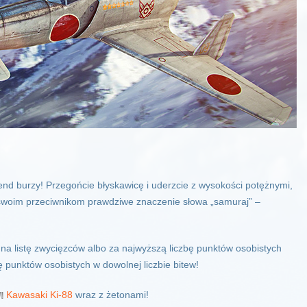
nd burzy! Przegońcie błyskawicę i uderzcie z wysokości potężnymi,
 swoim przeciwnikom prawdziwe znaczenie słowa „samuraj” –
 na listę zwycięzców albo za najwyższą liczbę punktów osobistych
bę punktów osobistych w dowolnej liczbie bitew!
Kawasaki Ki-88
wraz z żetonami!