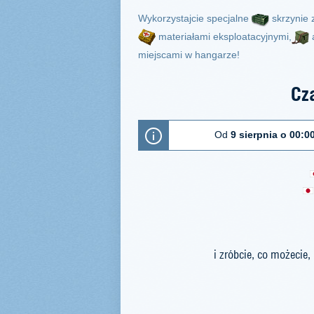
Wykorzystajcie specjalne
skrzynie 
materiałami eksploatacyjnymi,
miejscami w hangarze!
Cza
Od
9 sierpnia o 00:0
i zróbcie, co możecie,