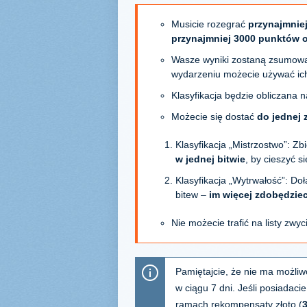
Musicie rozegrać
przynajmniej
przynajmniej 3000 punktów 
Wasze wyniki zostaną zsumowan
wydarzeniu możecie używać ich
Klasyfikacja będzie obliczana 
Możecie się dostać
do jednej 
Klasyfikacja „Mistrzostwo”: Zb
w
jednej bitwie
, by cieszyć s
Klasyfikacja „Wytrwałość”: Doł
bitew –
im więcej zdobędziec
Nie możecie trafić na listy zwy
Pamiętajcie, że nie ma możliw
w ciągu 7 dni. Jeśli posiadaci
ramach rekompensaty złoto (