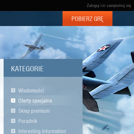
Zaloguj
lub
zarejestruj się
POBIERZ GRĘ
KATEGORIE
Wiadomości
Oferty specjalne
Sklep premium
Poradnik
Interesting information