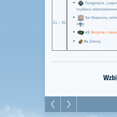
Osiągnięcie „Legen
myśliwca wielozadaniow
1x
Ulepszony celo
21 – 30
(
)
х1
Skrzynia z zaop
5x
Żetony
Wzbi