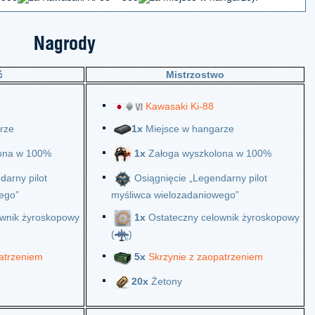
Nagrody
ć
Mistrzostwo
Kawasaki Ki-88
rze
1x
Miejsce w hangarze
ona w 100%
1x
Załoga wyszkolona w 100%
darny pilot
Osiągnięcie „Legendarny pilot
ego”
myśliwca wielozadaniowego”
wnik żyroskopowy
1x
Ostateczny celownik żyroskopowy
(
)
atrzeniem
5x
Skrzynie z zaopatrzeniem
20x
Żetony