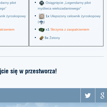
darny pilot
Osiągnięcie „Legendarny pilot
ego”
myśliwca wielozadaniowego”
wnik żyroskopowy
1x
Ulepszony celownik żyroskopowy
(
)
atrzeniem
х1
Skrzynia z zaopatrzeniem
5x
Żetony
jcie się w przestworza!