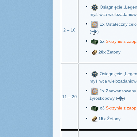
Osiągnięcie „Legen
myśliwca wielozadaniow
1x
Ostateczny celo
2 – 10
(
)
5x
Skrzynie z zaop
20x
Żetony
Osiągnięcie „Legen
myśliwca wielozadaniow
1x
Zaawansowany 
11 – 20
żyroskopowy (
)
х3
Skrzynie z zaop
15x
Żetony