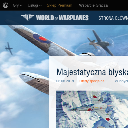
Gry
Usługi
Sklep Premium
Wsparcie Gracza
STRONA GŁÓW
Majestatyczna błysk
06.08.2019
Oferty specjalne
W innyc