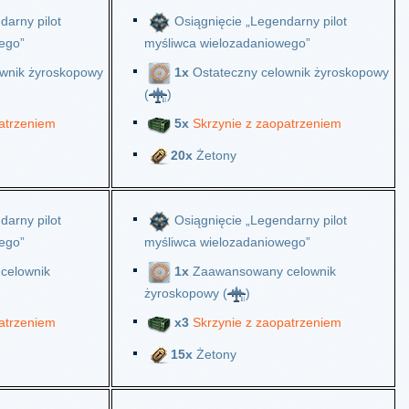
darny pilot
Osiągnięcie „Legendarny pilot
ego”
myśliwca wielozadaniowego”
wnik żyroskopowy
1x
Ostateczny celownik żyroskopowy
(
)
atrzeniem
5x
Skrzynie z zaopatrzeniem
20x
Żetony
darny pilot
Osiągnięcie „Legendarny pilot
ego”
myśliwca wielozadaniowego”
celownik
1x
Zaawansowany celownik
żyroskopowy (
)
atrzeniem
х3
Skrzynie z zaopatrzeniem
15x
Żetony