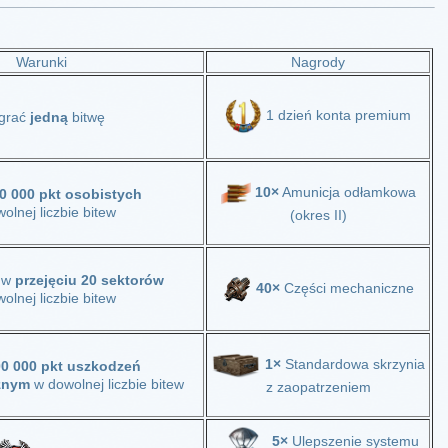
Warunki
Nagrody
1 dzień konta premium
grać
jedną
bitwę
10×
Amunicja odłamkowa
0 000 pkt osobistych
olnej liczbie bitew
(okres II)
ł w
przejęciu 20 sektorów
40×
Części mechaniczne
olnej liczbie bitew
1×
Standardowa skrzynia
0 000 pkt uszkodzeń
znym
w dowolnej liczbie bitew
z zaopatrzeniem
5×
Ulepszenie systemu