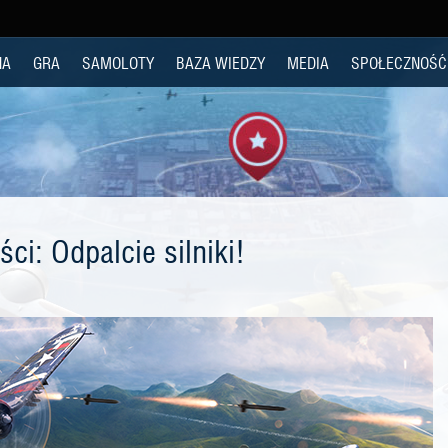
NA
GRA
SAMOLOTY
BAZA WIEDZY
MEDIA
SPOŁECZNOŚĆ
ci: Odpalcie silniki!