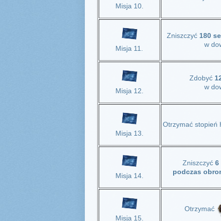
Misja 10.
Zniszczyć
180 s
w dow
Misja 11.
Zdobyć
1
w dow
Misja 12.
Otrzymać stopień
Misja 13.
Zniszczyć
6
podczas obro
Misja 14.
Otrzymać
Misja 15.