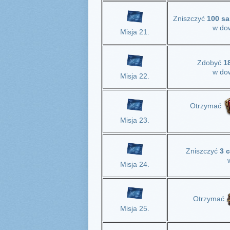
Zniszczyć
100 sa
w dow
Misja 21.
Zdobyć
1
w dow
Misja 22.
Otrzymać
Misja 23.
Zniszczyć
3 
Misja 24.
Otrzymać
Misja 25.