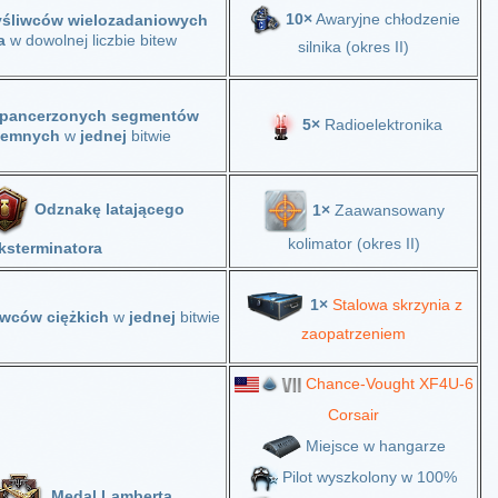
10×
Awaryjne chłodzenie
yśliwców wielozadaniowych
ka
w dowolnej liczbie bitew
silnika (okres II)
opancerzonych segmentów
5×
Radioelektronika
iemnych
w
jednej
bitwie
Odznakę latającego
1×
Zaawansowany
kolimator (okres II)
ksterminatora
1×
Stalowa skrzynia z
iwców ciężkich
w
jednej
bitwie
zaopatrzeniem
Chance-Vought XF4U-6
Corsair
Miejsce w hangarze
Pilot wyszkolony w 100%
Medal Lamberta