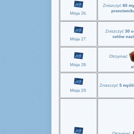
Zniszczyć
60 m
przeciwni
Misja 26.
Zniszczyć
30 
celów naz
Misja 27.
Otrzymać
Misja 28.
e
Zniszczyć
5 myśl
Misja 29.
Otrzymać