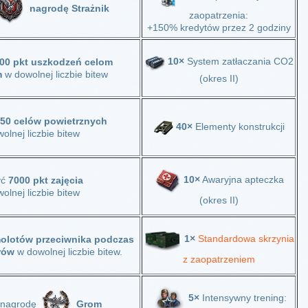
nagrodę Strażnik
zaopatrzenia:
+150% kredytów przez 2 godziny
10×
System zatłaczania CO2
00 pkt uszkodzeń celom
m
w dowolnej liczbie bitew
(okres II)
50 celów powietrznych
40×
Elementy konstrukcji
olnej liczbie bitew
10×
Awaryjna apteczka
yć
7000 pkt zajęcia
olnej liczbie bitew
(okres II)
1×
Standardowa skrzynia
olotów przeciwnika
podczas
rów
w dowolnej liczbie bitew.
z zaopatrzeniem
5×
Intensywny trening:
 nagrodę
Grom