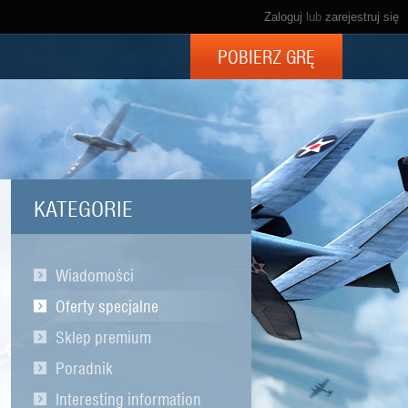
Zaloguj
lub
zarejestruj się
POBIERZ GRĘ
KATEGORIE
Wiadomości
Oferty specjalne
Sklep premium
Poradnik
Interesting information