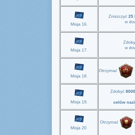
Zniszczyć
25
w dow
Misja 16.
Zdob
w dow
Misja 17.
Otrzymać
Misja 18.
Zdobyć
8000
Misja 19.
celów naz
Otrzymać
Misja 20.