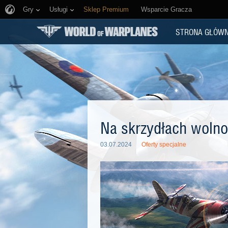
Gry
Usługi
Sklep Premium
Wsparcie Gracza
STRONA GŁÓW
Na skrzydłach wolnoś
03.07.2024
Oferty specjalne