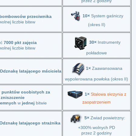
przez 2 godziny
10×
System gaśniczy
 bombowców przeciwnika
olnej liczbie bitew
(okres II)
30×
Instrumenty
yć
7000 pkt zajęcia
olnej liczbie bitew
pokładowe
1×
Zaawansowana
Odznakę latającego mściciela
wypolerowana powłoka (okres II)
 punktów osobistych za
1×
Stalowa skrzynia z
zniszczenie
zaopatrzeniem
iemnych
w
jednej
bitwie
5×
Zwiad powietrzny:
Odznakę latającego strażnika
+300% wolnych PD
przez 2 godziny