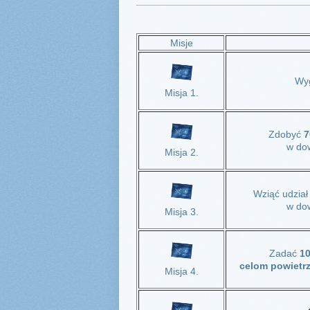
Misje
Wy
Misja 1.
Zdobyć
7
w dow
Misja 2.
Wziąć udzia
w dow
Misja 3.
Zadać
10
celom powietr
Misja 4.