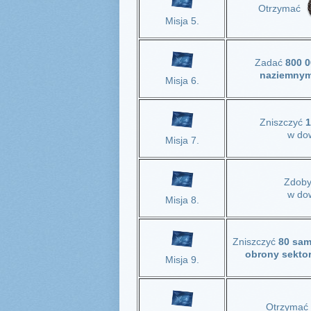
Otrzymać
Misja 5.
Zadać
800 0
naziemny
Misja 6.
Zniszczyć
1
w dow
Misja 7.
Zdob
w dow
Misja 8.
Zniszczyć
80 sam
obrony sekto
Misja 9.
Otrzymać