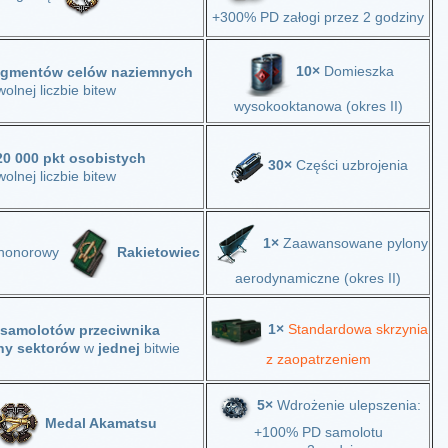
+300% PD załogi przez 2 godziny
10×
Domieszka
egmentów celów naziemnych
olnej liczbie bitew
wysokooktanowa (okres II)
20 000 pkt osobistych
30×
Części uzbrojenia
olnej liczbie bitew
1×
Zaawansowane pylony
 honorowy
Rakietowiec
aerodynamiczne (okres II)
1×
Standardowa skrzynia
 samolotów przeciwnika
ny sektorów
w
jednej
bitwie
z zaopatrzeniem
5×
Wdrożenie ulepszenia:
Medal Akamatsu
+100% PD samolotu