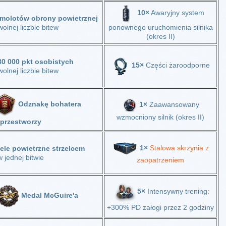
10×
Awaryjny system
molotów obrony powietrznej
olnej liczbie bitew
ponownego uruchomienia silnika
(okres II)
80 000 pkt osobistych
15×
Części żaroodporne
olnej liczbie bitew
Odznakę bohatera
1×
Zaawansowany
wzmocniony silnik (okres II)
przestworzy
1×
Stalowa skrzynia z
cele powietrzne strzelcem
w jednej bitwie
zaopatrzeniem
5×
Intensywny trening:
Medal McGuire'a
+300% PD załogi przez 2 godziny