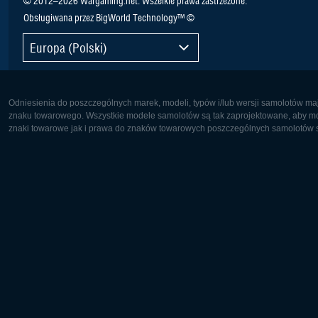
© 2012–2026 Wargaming.net. Wszelkie prawa zastrzeżone.
Obsługiwana przez BigWorld Technology™ ©
Europa (Polski)
Odniesienia do poszczególnych marek, modeli, typów i/lub wersji samolotów maj
znaku towarowego. Wszystkie modele samolotów są tak zaprojektowane, aby możl
znaki towarowe jak i prawa do znaków towarowych poszczególnych samolotów są
Europa:
Ameryka 
Deutsch
English
English
Français