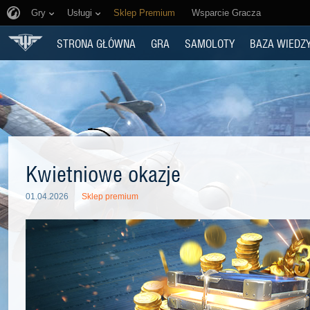
Gry
Usługi
Sklep Premium
Wsparcie Gracza
STRONA GŁÓWNA
GRA
SAMOLOTY
BAZA WIEDZ
Kwietniowe okazje
01.04.2026
Sklep premium