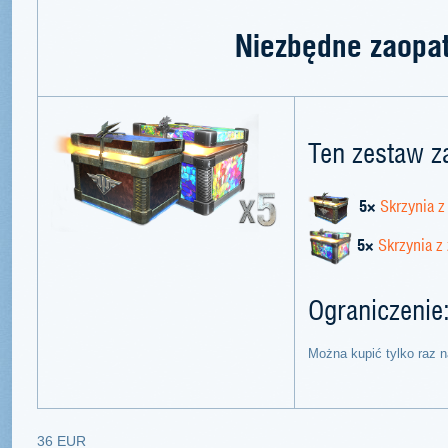
Niezbędne zaopat
Ten zestaw z
5×
Skrzynia 
5×
Skrzynia z
Ograniczenie
Można kupić tylko raz n
36 EUR