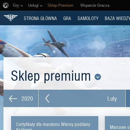
Gry
Usługi
Sklep Premium
Wsparcie Gracza
STRONA GŁÓWNA
GRA
SAMOLOTY
BAZA WIEDZ
Sklep premium
2020
Luty
Certyfikaty dla maratonu Wierny poddany
Marcowe o
Królowej