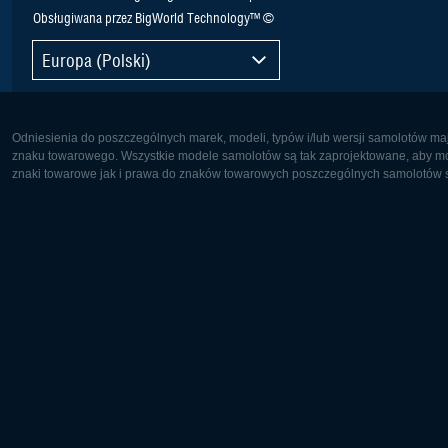
Obsługiwana przez BigWorld Technology™ ©
Europa (Polski)
Odniesienia do poszczególnych marek, modeli, typów i/lub wersji samolotów maj
znaku towarowego. Wszystkie modele samolotów są tak zaprojektowane, aby możl
znaki towarowe jak i prawa do znaków towarowych poszczególnych samolotów są
Europa:
Ameryka 
Deutsch
English
English
Français