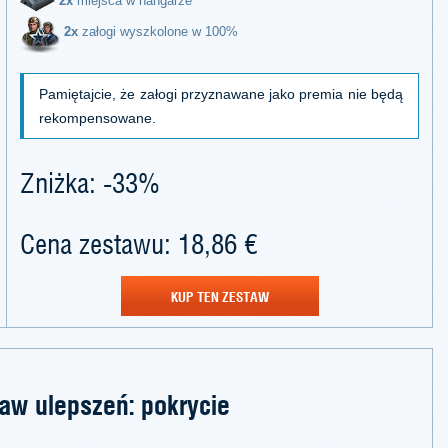
2x
miejsca w hangarze
2x
załogi wyszkolone w 100%
Pamiętajcie, że załogi przyznawane jako premia nie będą
rekompensowane.
Zniżka: -33%
Cena zestawu: 18,86 €
KUP TEN ZESTAW
aw ulepszeń: pokrycie