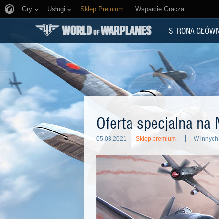
Gry
Usługi
Sklep Premium
Wsparcie Gracza
STRONA GŁÓW
Oferta specjalna na
05.03.2021
Sklep premium
W innych 