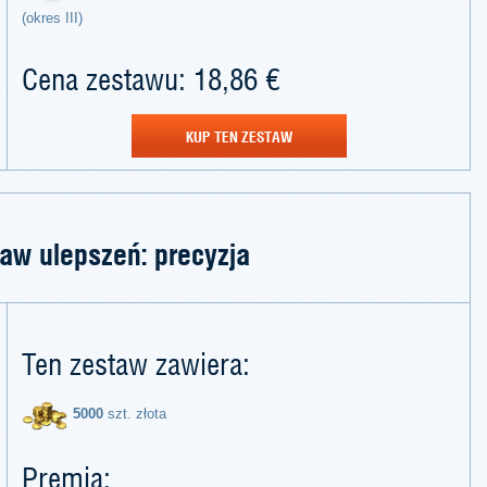
(okres III)
Cena zestawu: 18,86 €
KUP TEN ZESTAW
aw ulepszeń: precyzja
Ten zestaw zawiera:
5000
szt. złota
Premia: