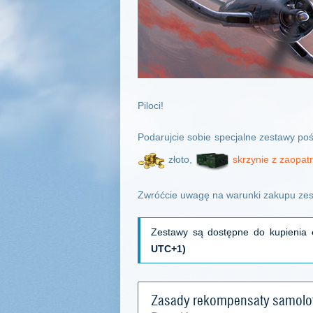
Piloci!
Podarujcie sobie specjalne zestawy p
złoto,
skrzynie z zaopat
Zwróćcie uwagę na warunki zakupu zest
Zestawy są dostępne do kupienia
UTC+1)
Zasady rekompensaty samolo