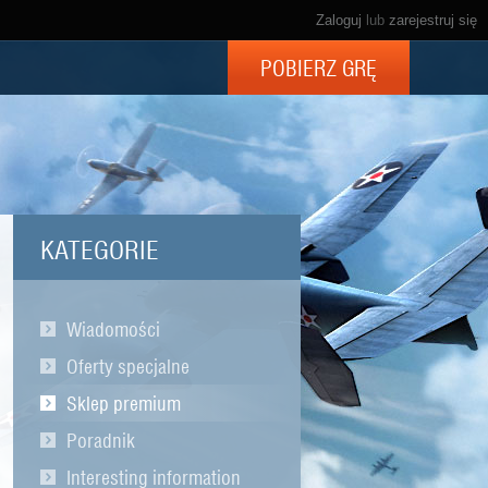
Zaloguj
lub
zarejestruj się
POBIERZ GRĘ
KATEGORIE
Wiadomości
Oferty specjalne
Sklep premium
Poradnik
Interesting information