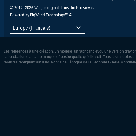
© 2012–2026 Wargaming.net. Tous droits réservés.
Powered by BigWorld Technology™ ©
Europe (Français)
Les références à une création, un modèle, un fabricant, et/ou une version d’avio
l’approbation d’aucune marque déposée quelle qu’elle soit. Tous les modèles d’a
réalistes répliquant ainsi les avions de l’époque de la Seconde Guerre Mondiale
Europe:
Amérique
Deutsch
English
English