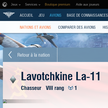
Jeux
Services
Boutique premium
Aide aux joueurs
ACCUEIL
JEU
AVIONS
BASE DE CONNAISSANCES
NATIONS ET AVIONS
COMPARER DES AVIONS
HI
Retour à la nation
Lavotchkine La-11
Chasseur
VIII rang
1