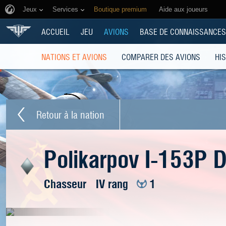
Jeux
Services
Boutique premium
Aide aux joueurs
ACCUEIL
JEU
AVIONS
BASE DE CONNAISSANCES
NATIONS ET AVIONS
COMPARER DES AVIONS
HI
Retour à la nation
Polikarpov I-153P 
Chasseur
IV rang
1