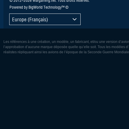
Powered by BigWorld Technology™ ©
Europe (Français)
Les références à une création, un modèle, un fabricant, et/ou une version d’avio
l’approbation d’aucune marque déposée quelle qu’elle soit. Tous les modèles d’a
réalistes répliquant ainsi les avions de l’époque de la Seconde Guerre Mondiale
Europe:
Amérique
Deutsch
English
English
Français