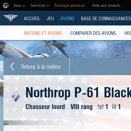
Jeux
Services
Boutique premium
Aide aux joueurs
ACCUEIL
JEU
AVIONS
BASE DE CONNAISSANCES
NATIONS ET AVIONS
COMPARER DES AVIONS
HI
Retour à la nation
Northrop P-61 Blac
Chasseur lourd
VIII rang
1
1