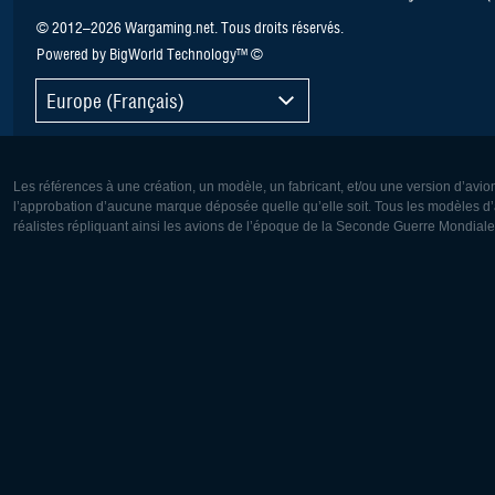
© 2012–2026 Wargaming.net. Tous droits réservés.
Powered by BigWorld Technology™ ©
Europe (Français)
Les références à une création, un modèle, un fabricant, et/ou une version d’avio
l’approbation d’aucune marque déposée quelle qu’elle soit. Tous les modèles d’a
réalistes répliquant ainsi les avions de l’époque de la Seconde Guerre Mondiale
Europe:
Amérique
Deutsch
English
English