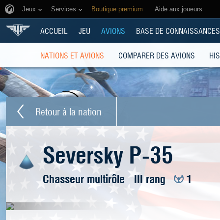
Jeux
Services
Boutique premium
Aide aux joueurs
ACCUEIL
JEU
AVIONS
BASE DE CONNAISSANCES
NATIONS ET AVIONS
COMPARER DES AVIONS
HI
Retour à la nation
Seversky P-35
Chasseur multirôle
III rang
1