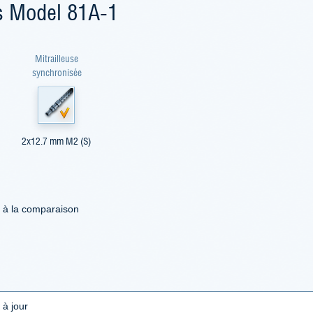
ss Model 81A-1
Mitrailleuse
synchronisée
2x12.7 mm M2 (S)
d à la comparaison
 à jour