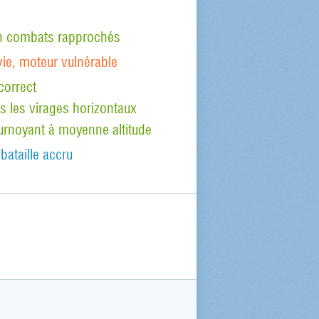
 en combats rapprochés
vie, moteur vulnérable
correct
s les virages horizontaux
urnoyant à moyenne altitude
bataille accru