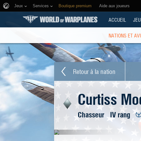
Jeux
Services
Boutique premium
Aide aux joueurs
ACCUEIL
JEU
NATIONS ET AV
Retour à la nation
Curtiss Mo
Chasseur
IV rang