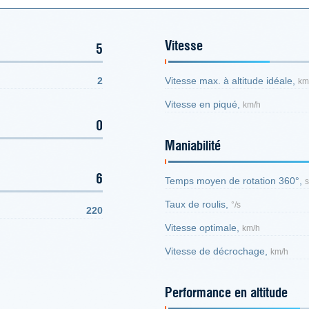
Vitesse
5
2
Vitesse max. à altitude idéale,
km
Vitesse en piqué,
km/h
0
Maniabilité
6
Temps moyen de rotation 360°,
s
Taux de roulis,
°/s
220
Vitesse optimale,
km/h
Vitesse de décrochage,
km/h
Performance en altitude