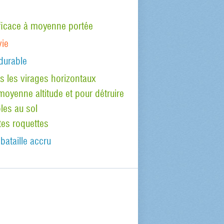
ficace à moyenne portée
vie
durable
s les virages horizontaux
oyenne altitude et pour détruire
les au sol
tes roquettes
bataille accru