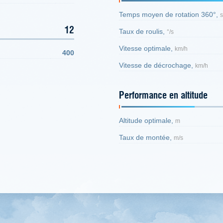
Temps moyen de rotation 360°,
s
12
Taux de roulis,
°/s
Vitesse optimale,
km/h
400
Vitesse de décrochage,
km/h
Performance en altitude
Altitude optimale,
m
Taux de montée,
m/s