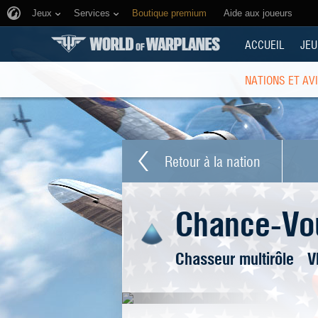
Jeux
Services
Boutique premium
Aide aux joueurs
ACCUEIL
JEU
NATIONS ET AV
Retour à la nation
Chance-Vo
Chasseur multirôle
V