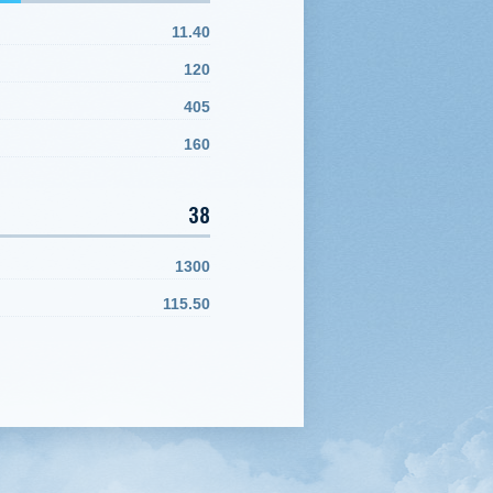
11.40
120
405
160
38
1300
115.50