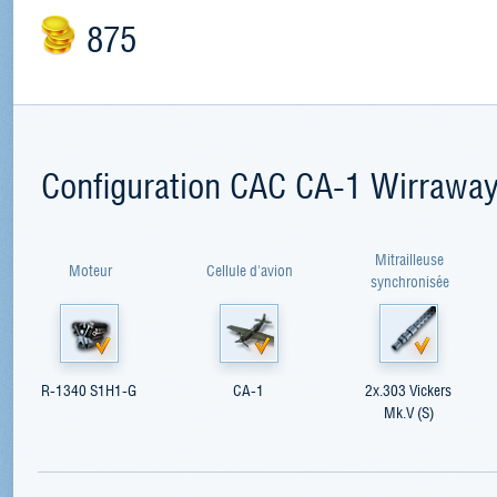
875
Configuration CAC CA-1 Wirrawa
Mitrailleuse
Moteur
Cellule d'avion
synchronisée
R-1340 S1H1-G
CA-1
2x.303 Vickers
Mk.V (S)