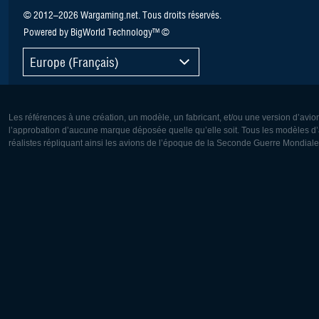
© 2012–2026 Wargaming.net. Tous droits réservés.
Powered by BigWorld Technology™ ©
Europe (Français)
Les références à une création, un modèle, un fabricant, et/ou une version d’avio
l’approbation d’aucune marque déposée quelle qu’elle soit. Tous les modèles d’a
réalistes répliquant ainsi les avions de l’époque de la Seconde Guerre Mondiale
Europe:
Amérique
Deutsch
English
English