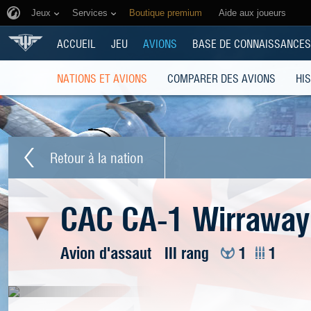
Jeux
Services
Boutique premium
Aide aux joueurs
ACCUEIL
JEU
AVIONS
BASE DE CONNAISSANCES
NATIONS ET AVIONS
COMPARER DES AVIONS
HI
Retour à la nation
CAC CA-1 Wirraway
Avion d'assaut
III rang
1
1