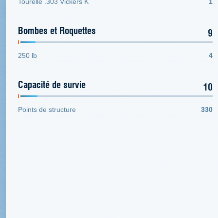
Tourelle .303 Vickers K
1
Bombes et Roquettes
9
250 lb
4
Capacité de survie
10
Points de structure
330