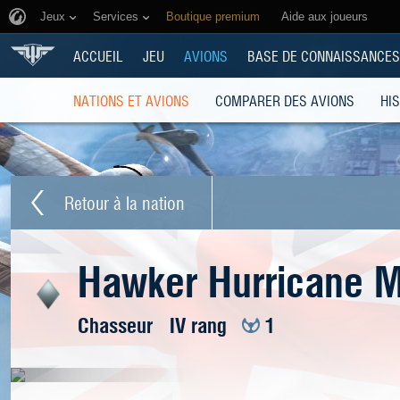
Jeux
Services
Boutique premium
Aide aux joueurs
ACCUEIL
JEU
AVIONS
BASE DE CONNAISSANCES
NATIONS ET AVIONS
COMPARER DES AVIONS
HI
Retour à la nation
Hawker Hurricane M
Chasseur
IV rang
1