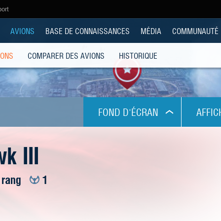
port
AVIONS
BASE DE CONNAISSANCES
MÉDIA
COMMUNAUTÉ
IONS
COMPARER DES AVIONS
HISTORIQUE
FOND D'ÉCRAN
AFFIC
1024x768
k III
1280x1024
I rang
1
1280x800
1280x960