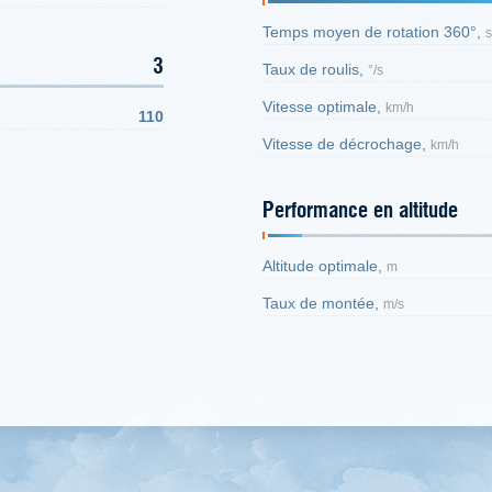
Temps moyen de rotation 360°,
s
3
Taux de roulis,
°/s
Vitesse optimale,
km/h
110
Vitesse de décrochage,
km/h
Performance en altitude
Altitude optimale,
m
Taux de montée,
m/s