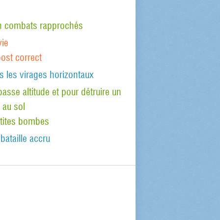
 en combats rapprochés
vie
oost correct
s les virages horizontaux
asse altitude et pour détruire un
 au sol
etites bombes
bataille accru