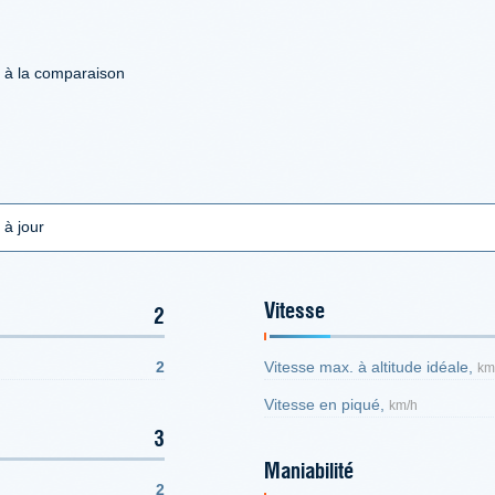
d à la comparaison
 à jour
Vitesse
2
2
Vitesse max. à altitude idéale,
km
Vitesse en piqué,
km/h
3
Maniabilité
2