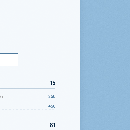
15
350
/h
450
81