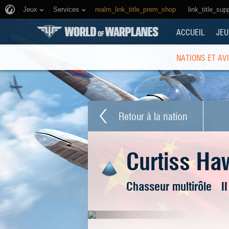
Jeux
Services
realm_link_title_prem_shop
link_title_sup
ACCUEIL
JEU
NATIONS ET AV
Retour à la nation
Curtiss Haw
Chasseur multirôle
I