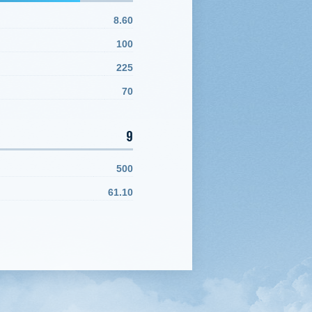
8.60
100
225
70
9
500
61.10