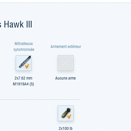
s Hawk III
Mitrailleuse
Armement extérieur
synchronisée
2x7.62 mm
Aucune arme
M1919A4 (S)
2x100 lb