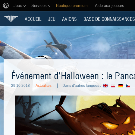
Jeux
Services
Boutique premium
Aide aux joueurs
ACCUEIL
JEU
AVIONS
BASE DE CONNAISSANCES
Événement d'Halloween : le Panc
29.10.2018
Actualités
Dans d'autres langues :