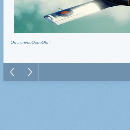
On s'envooOoooOle !