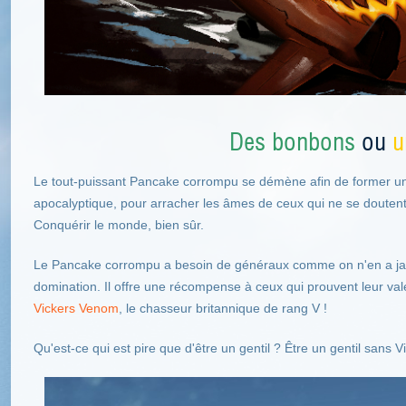
Des bonbons
ou
u
Le tout-puissant Pancake corrompu se démène afin de former 
apocalyptique, pour arracher les âmes de ceux qui ne se doutent d
Conquérir le monde, bien sûr.
Le Pancake corrompu a besoin de généraux comme on n'en a jam
domination. Il offre une récompense à ceux qui prouvent leur val
Vickers Venom
, le chasseur britannique de rang V !
Qu'est-ce qui est pire que d'être un gentil ? Être un gentil sans 