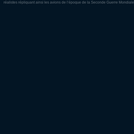
réalistes répliquant ainsi les avions de l’époque de la Seconde Guerre Mondiale
Europe:
Amérique
Deutsch
English
English
Français
Čeština
Polski
Русский