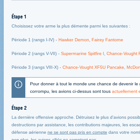
Étape 1
Choisissez votre arme la plus démente parmi les suivantes :
Période 1 (rangs I-IV) -
Hawker Demon
,
Fairey Fantome
Période 2 (rangs V-VII) -
Supermarine Spitfire I
,
Chance-Vought F
Période 3 (rangs VIII-X) -
Chance-Vought XF5U Pancake
,
McDon
Pour donner à tout le monde une chance de devenir le 
corrompu, les avions ci-dessus sont tous
actuellement 
Étape 2
La dernière offensive approche. Détruisez le plus d'avions possib
destructions par assistance, les contributions majeures, les esca
défense aérienne
ne se sont pas pris en compte
dans votre nomb
non plus, les avions alliés ne comptent pas.