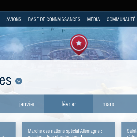
AVIONS
BASE DE CONNAISSANCES
MÉDIA
COMMUNAUTÉ
les
janvier
février
mars
Marche des nations spécial Allemagne :
Saint
s ou
missions, lots et réductions !
réduc