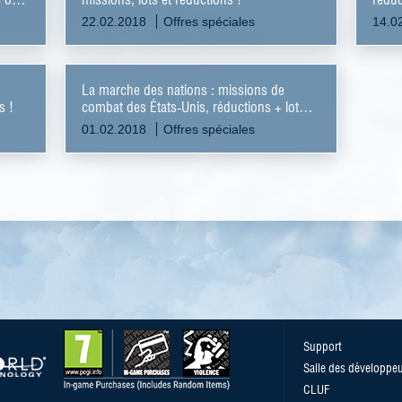
22.02.2018
Offres spéciales
14.0
La marche des nations : missions de
s !
combat des États-Unis, réductions + lot
des Aigles de la liberté !
01.02.2018
Offres spéciales
Support
Salle des développe
CLUF