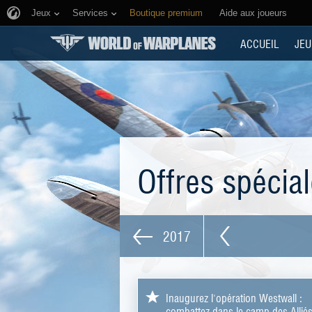
Jeux
Services
Boutique premium
Aide aux joueurs
ACCUEIL
JEU
Offres spécia
2017
Inaugurez l'opération Westwall :
combattez dans le camp des Allié