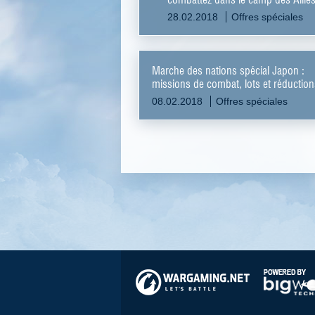
de l'Axe et gagnez de nouveaux
28.02.2018
Offres spéciales
avions !
Marche des nations spécial Japon :
missions de combat, lots et réduction
08.02.2018
Offres spéciales