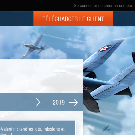
Se connecter
ou
créer un compte
TÉLÉCHARGER LE CLIENT
2019
-Valentin : tendres lots, missions et
tions !