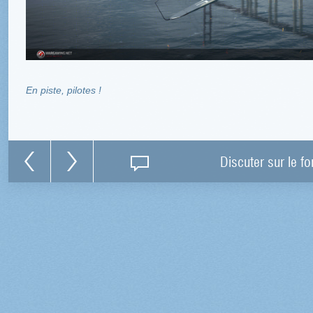
En piste, pilotes !
Discuter sur le f