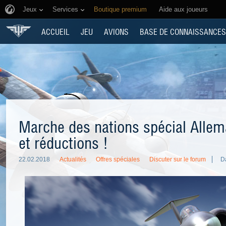
Jeux
Services
Boutique premium
Aide aux joueurs
ACCUEIL
JEU
AVIONS
BASE DE CONNAISSANCES
Marche des nations spécial Allem
et réductions !
22.02.2018
Actualités
Offres spéciales
Discuter sur le forum
D