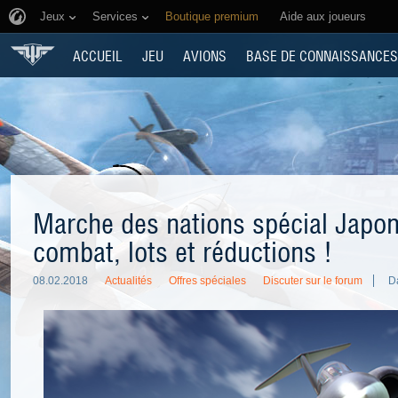
Jeux
Services
Boutique premium
Aide aux joueurs
ACCUEIL
JEU
AVIONS
BASE DE CONNAISSANCES
Marche des nations spécial Japon
combat, lots et réductions !
08.02.2018
Actualités
Offres spéciales
Discuter sur le forum
D