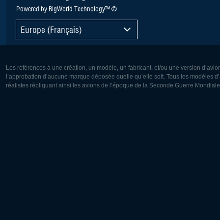
Powered by BigWorld Technology™ ©
Europe (Français)
Les références à une création, un modèle, un fabricant, et/ou une version d’avio
l’approbation d’aucune marque déposée quelle qu’elle soit. Tous les modèles d’a
réalistes répliquant ainsi les avions de l’époque de la Seconde Guerre Mondiale
Europe:
Amérique
Deutsch
English
English
Français