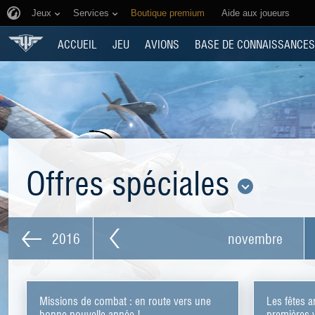
Jeux
Services
Boutique premium
Aide aux joueurs
ACCUEIL
JEU
AVIONS
BASE DE CONNAISSANCES
Offres spéciales
2016
novembre
Missions de combat : en route vers une
Les fêtes a
bonne nouvelle année !
premières v