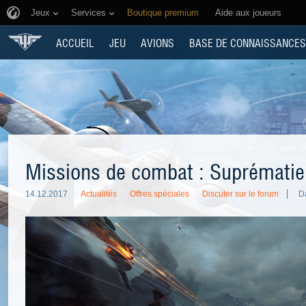
Jeux
Services
Boutique premium
Aide aux joueurs
ACCUEIL
JEU
AVIONS
BASE DE CONNAISSANCES
Missions de combat : Suprématie
14.12.2017
Actualités
Offres spéciales
Discuter sur le forum
D