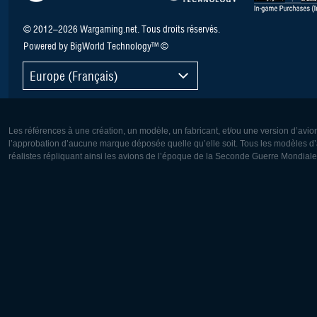
© 2012–2026 Wargaming.net. Tous droits réservés.
Powered by BigWorld Technology™ ©
Europe (Français)
Les références à une création, un modèle, un fabricant, et/ou une version d’avio
l’approbation d’aucune marque déposée quelle qu’elle soit. Tous les modèles d’a
réalistes répliquant ainsi les avions de l’époque de la Seconde Guerre Mondiale
Europe:
Amérique
Deutsch
English