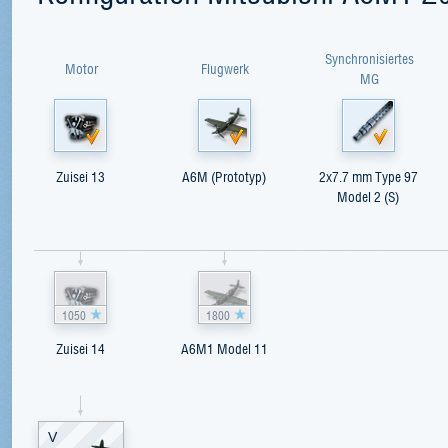
Synchronisiertes
Motor
Flugwerk
MG
Zuisei 13
A6M (Prototyp)
2x7.7 mm Type 97
Model 2 (S)
1050
1800
Zuisei 14
A6M1 Model 11
V