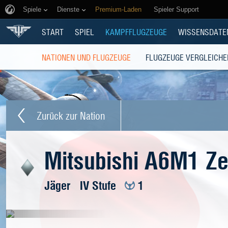
Spiele
Dienste
Premium-Laden
Spieler Support
START
SPIEL
KAMPFFLUGZEUGE
WISSENSDATE
NATIONEN UND FLUGZEUGE
FLUGZEUGE VERGLEICHE
Zurück zur Nation
Mitsubishi A6M1 Ze
Jäger
IV Stufe
1