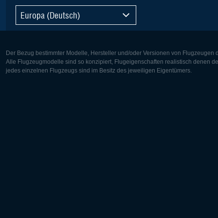
Europa (Deutsch)
Der Bezug bestimmter Modelle, Hersteller und/oder Versionen von Flugzeugen di
Alle Flugzeugmodelle sind so konzipiert, Flugeigenschaften realistisch denen 
jedes einzelnen Flugzeugs sind im Besitz des jeweiligen Eigentümers.
Europa:
Nordamer
Deutsch
English
English
Français
Čeština