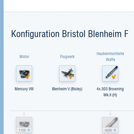
Konfiguration Bristol Blenheim F
Haubenmontierte
Motor
Flugwerk
Waffe
Mercury VIII
Blenheim V (Bisley)
4x.303 Browning
Mk.II (H)
1150
4600