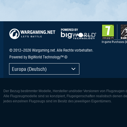
© 2012–2026 Wargaming.net. Alle Rechte vorbehalten.
Powered by BigWorld Technology™ ©
Europa (Deutsch)
Der Bezug bestimmter Modelle, Hersteller und/oder Versionen von Flugzeugen di
Alle Flugzeugmodelle sind so konzipiert, Flugeigenschaften realistisch denen 
jedes einzelnen Flugzeugs sind im Besitz des jeweiligen Eigentümers.