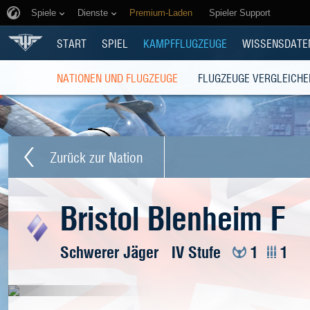
Spiele
Dienste
Premium-Laden
Spieler Support
START
SPIEL
KAMPFFLUGZEUGE
WISSENSDATE
NATIONEN UND FLUGZEUGE
FLUGZEUGE VERGLEICHE
Zurück zur Nation
Bristol Blenheim F
Schwerer Jäger
IV Stufe
1
1