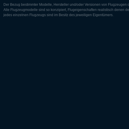
Der Bezug bestimmter Modelle, Hersteller und/oder Versionen von Flugzeugen di
Alle Flugzeugmodelle sind so konzipiert, Flugeigenschaften realistisch denen 
jedes einzelnen Flugzeugs sind im Besitz des jeweiligen Eigentümers.
Europa:
Nordamer
Deutsch
English
English
Français
Čeština
Polski
Русский